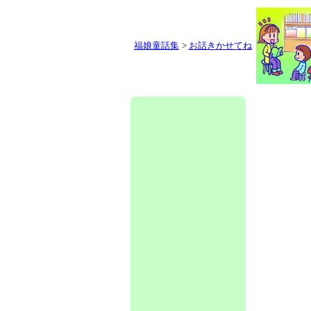
福娘童話集
>
お話きかせてね