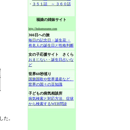
・
３５１話 ～ ３６０話
福娘の姉妹サイト
http://hukumusume.com
366日への旅
毎日の記念日・誕生花 ・
有名人の誕生日と性格判断
女の子応援サイト さくら
おまじない・誕生日占いな
ど
世界60秒巡り
国旗国歌や世界遺産など、
世界の国々の豆知識
子どもの病気相談所
病気検索と対応方法、症状
から検索するWEB問診
した。