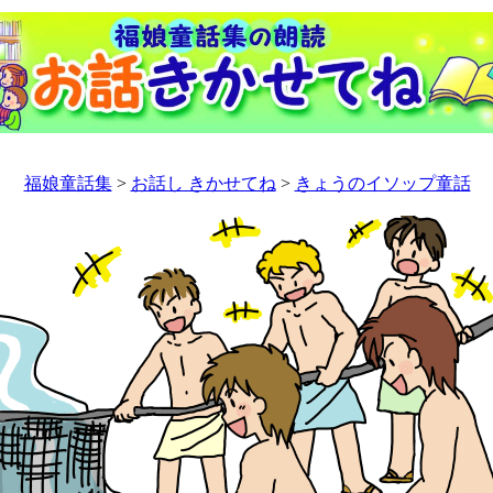
福娘童話集
>
お話し きかせてね
>
きょうのイソップ童話