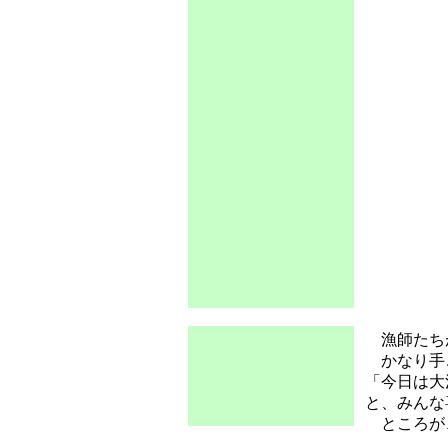
漁師たちが
かなり手
「今日は大
と、みんな
ところが、