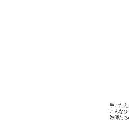
手ごたえが
「こんなひ
漁師たちは