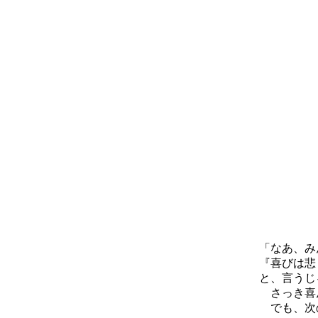
「なあ、み
『喜びは悲
と、言うじ
さっき喜ん
でも、次