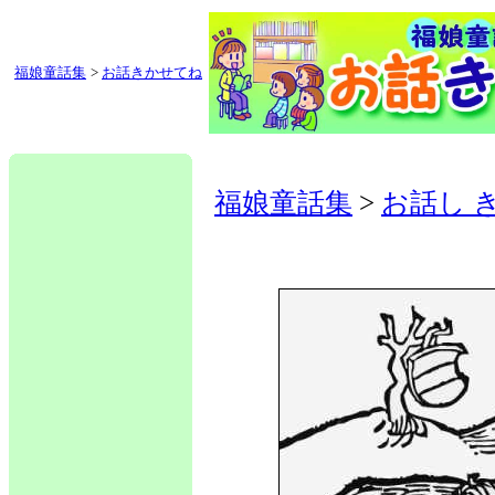
福娘童話集
>
お話きかせてね
福娘童話集
>
お話し 