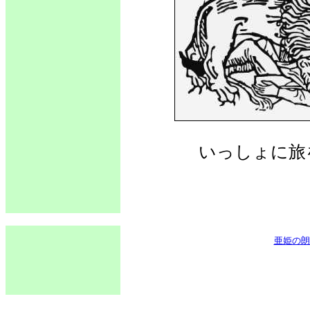
いっしょに旅
亜姫の朗