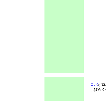
ロバ
がロ
しばらく平