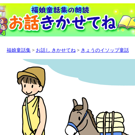
福娘童話集
>
お話し きかせてね
>
きょうのイソップ童話