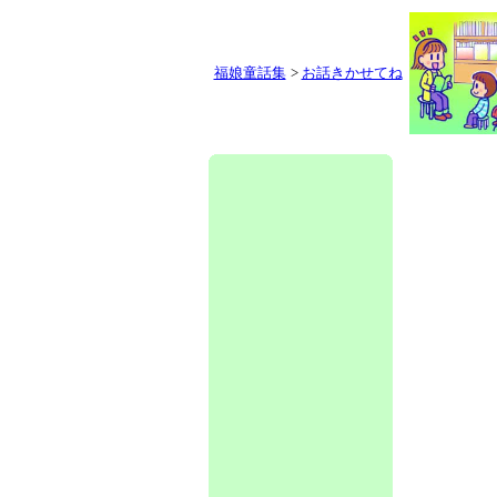
福娘童話集
>
お話きかせてね