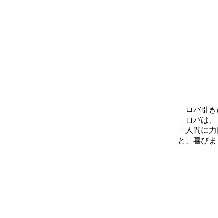
ロバ引きは
ロバは、
「人間に力
と、喜びま