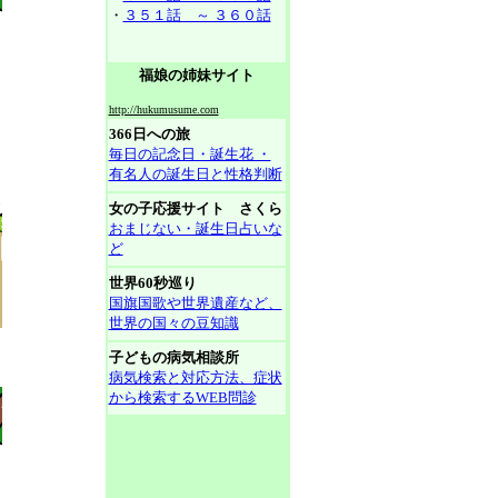
・
３５１話 ～ ３６０話
福娘の姉妹サイト
http://hukumusume.com
366日への旅
毎日の記念日・誕生花 ・
有名人の誕生日と性格判断
女の子応援サイト さくら
おまじない・誕生日占いな
ど
世界60秒巡り
国旗国歌や世界遺産など、
世界の国々の豆知識
子どもの病気相談所
病気検索と対応方法、症状
から検索するWEB問診