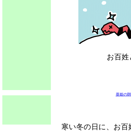
お百姓
亜姫の朗
寒い冬の日に、お百