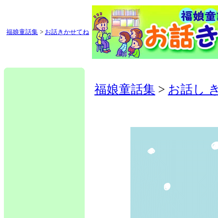
福娘童話集
>
お話きかせてね
福娘童話集
>
お話し 