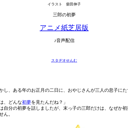
イラスト 柴田伸子
三郎の初夢
アニメ紙芝居版
♪音声配信
スタヂオせんむ
し、ある年のお正月の二日に、おやじさんが三人の息子にた
は、どんな
初夢
を見たんだね？」
自分の初夢を話しましたが、末っ子の三郎だけは、なぜか初
せん。