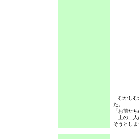
むかしむか
た。
「お前たち
上の二人は
そうとしま