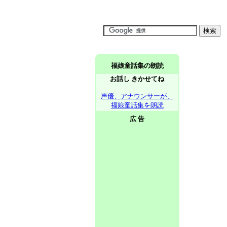
福娘童話集の朗読
お話し きかせてね
声優、アナウンサーが、
福娘童話集を朗読
広 告