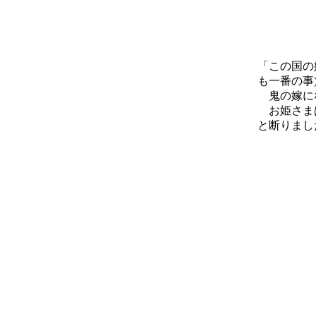
「この国の
も一番の事
鬼の嫁に
お姫さまは
と断りまし