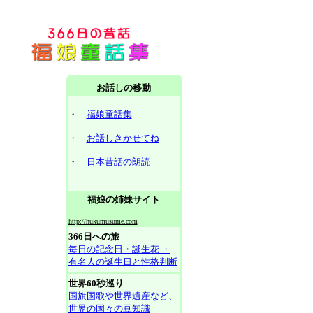
お話しの移動
・
福娘童話集
・
お話しきかせてね
・
日本昔話の朗読
福娘の姉妹サイト
http://hukumusume.com
366日への旅
毎日の記念日・誕生花 ・
有名人の誕生日と性格判断
世界60秒巡り
国旗国歌や世界遺産など、
世界の国々の豆知識