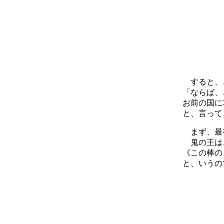
すると、
「ならば、
お前の国に
と、言って
まず、最
鬼の王は、
《この棒の
と、いうの