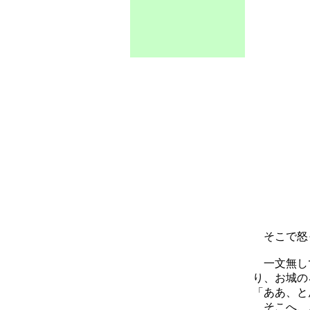
そこで怒っ
一文無しで
り、お城の
「ああ、と
そこへ、こ