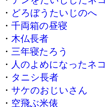
・
どろぼうたいじのへ
・
千両箱の昼寝
・
木仏長者
・
三年寝たろう
・
人のよめになったネコ
・
タニシ長者
・
サケのおじいさん
・
空飛ぶ米俵