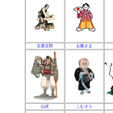
左甚五郎
お殿さま
山伏
こむそう