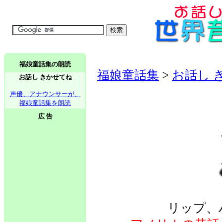
福娘童話集の朗読
福娘童話集
>
お話し 
お話し きかせてね
声優、アナウンサーが、
福娘童話集を朗読
広 告
リップ、