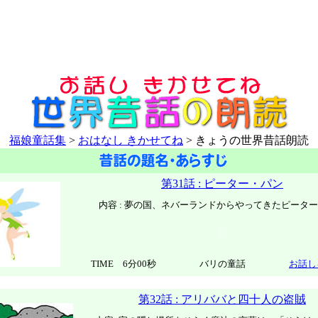
福娘童話集
>
おはなし きかせてね
> きょうの世界昔話朗読
第31話 : ピーター・パン
内容 : 夢の国、ネバーランドからやってきたピータ
TIME 6分00秒
バリの童話
お話し
第32話 : アリババと四十人の盗賊