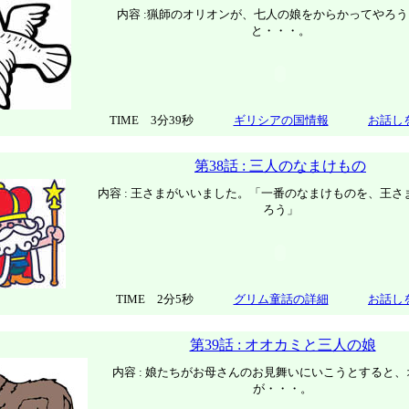
内容 :猟師のオリオンが、七人の娘をからかってやろ
と・・・。
TIME 3分39秒
ギリシアの国情報
お話し
第38話 : 三人のなまけもの
内容 : 王さまがいいました。「一番のなまけものを、王さ
ろう」
TIME 2分5秒
グリム童話の詳細
お話し
第39話 : オオカミと三人の娘
内容 : 娘たちがお母さんのお見舞いにいこうとすると
が・・・。