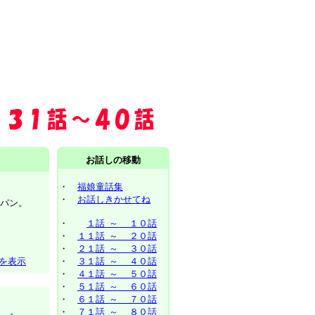
お話しの移動
・
福娘童話集
・
お話しきかせてね
ーパン。
・
１話 ～ １０話
・
１１話 ～ ２０話
・
２１話 ～ ３０話
を表示
・
３１話 ～ ４０話
・
４１話 ～ ５０話
・
５１話 ～ ６０話
・
６１話 ～ ７０話
・
７１話 ～ ８０話