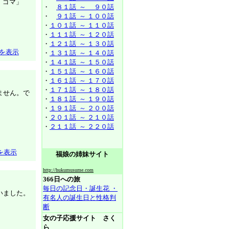
、ゴマ」
・
８１話 ～ ９０話
・
９１話 ～ １００話
・
１０１話 ～ １１０話
・
１１１話 ～ １２０話
・
１２１話 ～ １３０話
を表示
・
１３１話 ～ １４０話
・
１４１話 ～ １５０話
・
１５１話 ～ １６０話
・
１６１話 ～ １７０話
・
１７１話 ～ １８０話
ません。で
・
１８１話 ～ １９０話
・
１９１話 ～ ２００話
・
２０１話 ～ ２１０話
・
２１１話 ～ ２２０話
を表示
福娘の姉妹サイト
http://hukumusume.com
366日への旅
毎日の記念日・誕生花 ・
いました。
有名人の誕生日と性格判
断
女の子応援サイト さく
ら