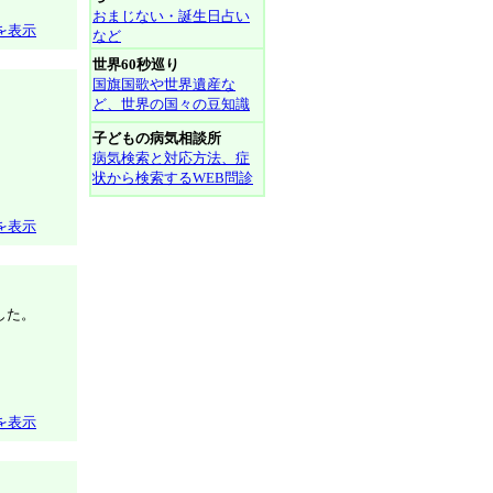
おまじない・誕生日占い
を表示
など
世界60秒巡り
国旗国歌や世界遺産な
ど、世界の国々の豆知識
子どもの病気相談所
病気検索と対応方法、症
状から検索するWEB問診
を表示
した。
を表示