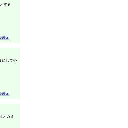
うとする
を表示
まにしてや
を表示
、オオカミ