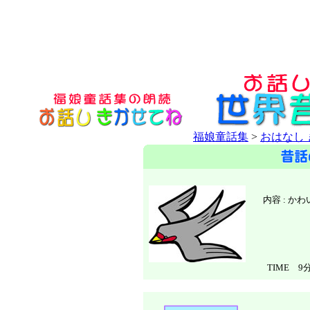
福娘童話集
>
おはなし
内容 : 
TIME 9