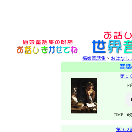
福娘童話集
>
おはなし
第１
内
TIME 6分
第16２