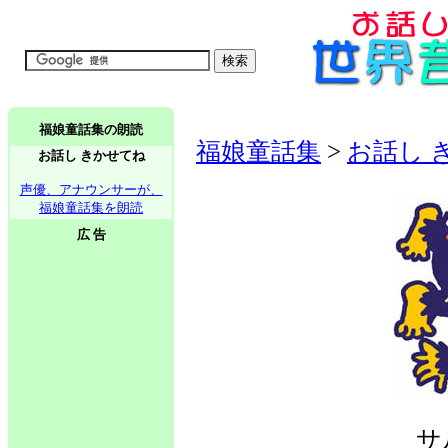
福娘童話集の朗読
福娘童話集
>
お話し 
お話し きかせてね
声優、アナウンサーが、
福娘童話集を朗読
広 告
サ