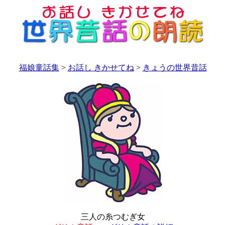
福娘童話集
>
お話し きかせてね
>
きょうの世界昔話
三人の糸つむぎ女