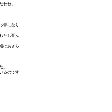
たわね」
っ青になり
わたし死ん
婚はあきら
た。
いるのです