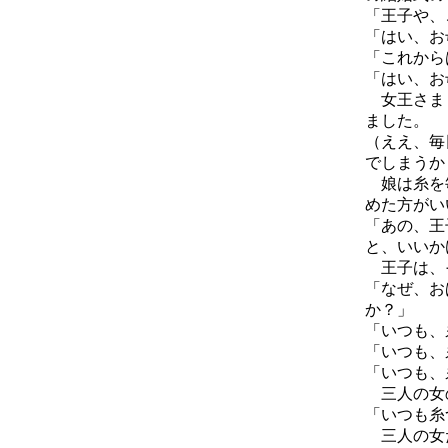
「王子や、
「はい、お
「これから
「はい、お
女王さまも
ました。
（ええ、毎
でしまうか
娘は糸を毎
めた方がい
「あの、王
と、いいか
王子は、そ
「なぜ、お
か？」
「いつも、
「いつも、
「いつも、
三人の女の
「いつも糸
三人の女