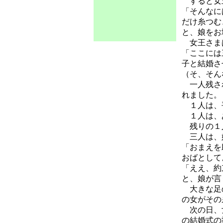
すると女
「そんなに
だけ糸つむ
と、娘をお
女王さまは
「ここには
子と結婚さ
（そ、そん
一人残され
れました。
１人は、
１人は、あ
残りの１人
三人は、
「おまえを
おばとして
「ええ、約
と、娘が言
大きな足の
の女がその
次の日、女
の結婚式の