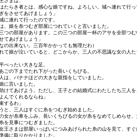
王さまは、
はたらき者とは、感心な娘ですね。よろしい。城へ連れて行っ
ぎをさせてあげましょう」
城に連れて行ったのです。
、娘を糸つむぎ部屋につれていくと言いました。
三つの部屋があります。この三つの部屋一杯のアサを全部つむ
せてあげましょう」
なの出来ない。三百年かかっても無理だわ）
て娘が泣いていると、どこからか、三人の不思議な女の人た
平べったい大きな足。
ごの下までたれ下がった長いくちびる。
は、バナナほどの大きな親指をしていました。
娘に言いました。
助けてあげよう。ただし、王子との結婚式にわたしたち三人を
よんでくれるならね」
束するわ」
うと、三人はすぐに糸をつむぎ始めました。
女が糸車をふみ、長いくちびるの女が糸をなめてしめらせ、
糸を見事につむぎました。
王さまは部屋いっぱいにつみあげられた糸の山を見て、すぐ
準備に取りかかりました。