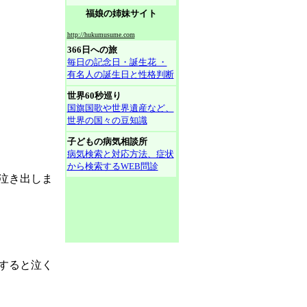
福娘の姉妹サイト
http://hukumusume.com
366日への旅
毎日の記念日・誕生花 ・
有名人の誕生日と性格判断
世界60秒巡り
国旗国歌や世界遺産など、
世界の国々の豆知識
子どもの病気相談所
病気検索と対応方法、症状
から検索するWEB問診
泣き出しま
すると泣く