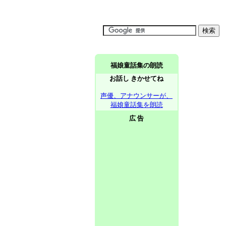
福娘童話集の朗読
お話し きかせてね
声優、アナウンサーが、
福娘童話集を朗読
広 告