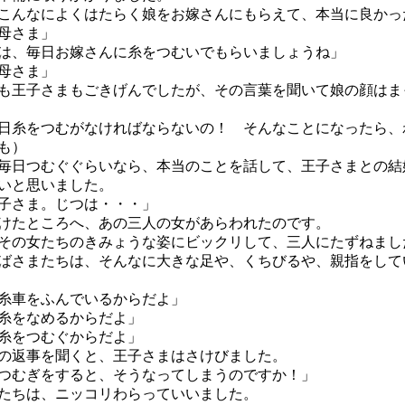
こんなによくはたらく娘をお嫁さんにもらえて、本当に良かっ
母さま」
は、毎日お嫁さんに糸をつむいでもらいましょうね」
母さま」
王子さまもごきげんでしたが、その言葉を聞いて娘の顔はま
日糸をつむがなければならないの！ そんなことになったら、
も）
日つむぐぐらいなら、本当のことを話して、王子さまとの結
いと思いました。
子さま。じつは・・・」
けたところへ、あの三人の女があらわれたのです。
の女たちのきみょうな姿にビックリして、三人にたずねまし
ばさまたちは、そんなに大きな足や、くちびるや、親指をして
糸車をふんでいるからだよ」
糸をなめるからだよ」
糸をつむぐからだよ」
返事を聞くと、王子さまはさけびました。
つむぎをすると、そうなってしまうのですか！」
たちは、ニッコリわらっていいました。