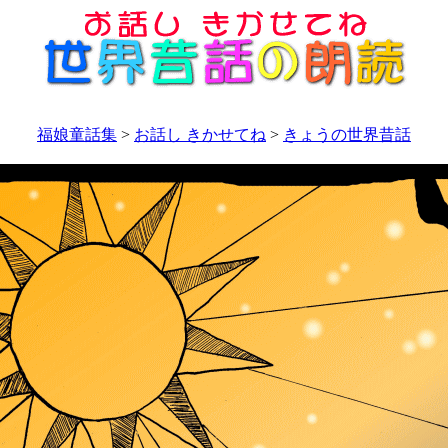
福娘童話集
>
お話し きかせてね
>
きょうの世界昔話