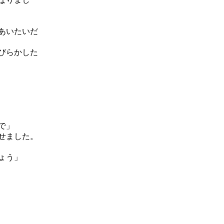
あいたいだ
びらかした
で」
せました。
ょう」