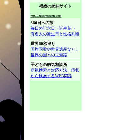
福娘の姉妹サイト
http://hukumusume.com
366日への旅
毎日の記念日・誕生花 ・
有名人の誕生日と性格判断
世界60秒巡り
国旗国歌や世界遺産など、
世界の国々の豆知識
子どもの病気相談所
病気検索と対応方法、症状
から検索するWEB問診