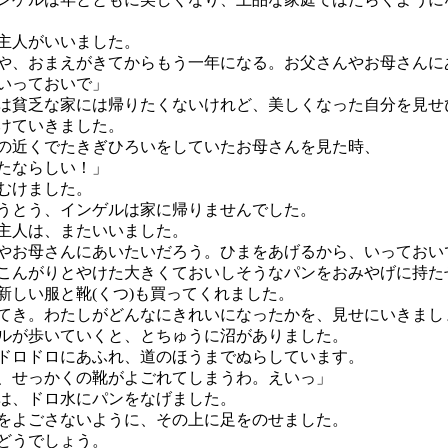
主人がいいました。
や、おまえがきてからもう一年になる。お父さんやお母さんに
いっておいで」
貧乏な家には帰りたくないけれど、美しくなった自分を見せ
けていきました。
近くでたきぎひろいをしていたお母さんを見た時、
たならしい！」
むけました。
とう、インゲルは家に帰りませんでした。
主人は、またいいました。
やお母さんにあいたいだろう。ひまをあげるから、いっておい
んがりとやけた大きくておいしそうなパンをおみやげに持た
しい服と靴(くつ)も買ってくれました。
てき。わたしがどんなにきれいになったかを、見せにいきまし
ルが歩いていくと、とちゅうに沼がありました。
ロドロにあふれ、道のほうまでぬらしています。
、せっかくの靴がよごれてしまうわ。えいっ」
、ドロ水にパンをなげました。
よごさないように、その上に足をのせました。
どうでしょう。