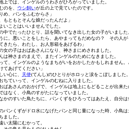
上では、インゲルのうわさがひろがっていました。
むのを、
ウシ飼い
が丘の上で見ていたのです。
りめ、パンをふむからさ」
、もともとそんな娘だったんだよ」
よいことはいいませんでした。
中でたったひとり、話を聞いてなき出した女の子がいました
うに。悪いことをしたら、あやまってもだめなの？ その人が
てきたら、わたし、お人形箱をあげるわ」
女の子はおばあさんになり、神さまにめされました。
は神さまのまえで、またインゲルのためになきました。
って、インゲルのようなまちがいをおかしたかもしれません。
けてあげてください」
しい心に、
天使
(てんし)のひとりがホロッと涙をこぼしました
ちていって、インゲルのむねに入りました。
ばあさんのおかげで、インゲルは地上にもどることが出来た
はなく、小鳥のすがたになっていました。
かのすいた鳥たちに、パンくずをひろってはあたえ、自分は
パンくずがドロ水になげたパンと同じ量になった時、小鳥は
ちました。
遠い太陽にむかって。
その鳥を見たものはいません。