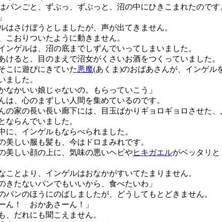
パンごと、ずぶっ、ずぶっと、沼の中にひきこまれたのです
」
ルはさけぼうとしましたが、声が出てきません。
こおりついたように動きません。
ンゲルは、沼の底までしずんでいってしまいました。
けると、目のまえで沼女がくさいお酒をつくっていました。
そこに遊びにきていた
悪魔
(あくま)のおばあさんが、インゲル
いました。
かなかいい娘じゃないの。もらっていこう」
は、心のまずしい人間を集めているのです。
の家の長い長い廊下には、目玉ばかりギョロギョロさせた、
とならんでいました。
に、インゲルもならべられました。
美しい服も髪も、今はドロまみれです。
美しい顔の上に、気味の悪いヘビや
ヒキガエル
がベッタリと
ことより、インゲルはおなかがすいてたまりません。
のきたないパンでもいいから、食べたいわ」
のパンのほうにのばしましたが、どうしてもとどきません。
ーん！ おかあさーん！」
も、だれにも聞こえません。