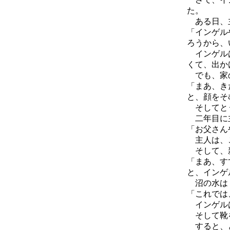
た。
ある日、
「インゲル
ろうから、
インゲルは
くて、出か
でも、家の
「まあ、き
と、顔をそ
そしてとう
二年目に
「お父さん
主人は、こ
そして、新
「まあ、す
と、インゲ
沼の水はド
「これでは
インゲルは
そして靴を
すると、