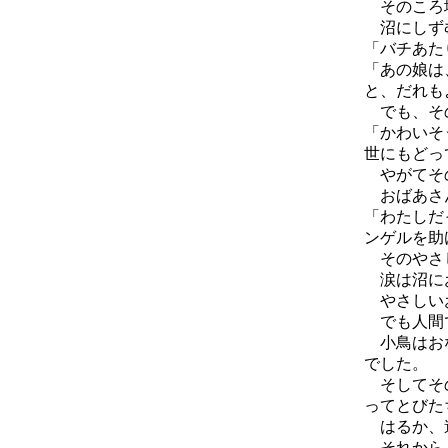
そのころ地
沼にしず
「バチあた
「あの娘は
と、だれも
でも、その
「かわいそ
世にもどっ
やがてその
おばあさん
「わたしだ
ンゲルを助
そのやさ
涙は沼にお
やさしいお
でも人間で
小鳥はおな
でした。
そしてその
ってとびた
はるか、
それから、