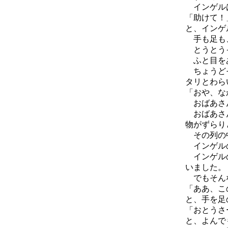
インゲルは
「助けて！
と、インゲ
手も足も、
とうとうイ
ふと目をあ
ちょうど
タリとわら
「おや、な
おばあさん
おばあさん
物がずらり
その列の中
インゲルの
インゲルの
いました。
でもそんな
「ああ、こ
と、手を足
「おとうさ
と、よんで