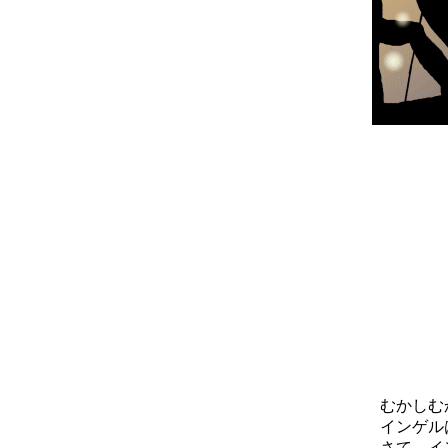
むかしむか
インゲルは
さて、イン