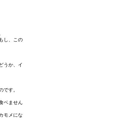
。
もし、この
どうか、イ
。
のです。
食ベません
カモメにな