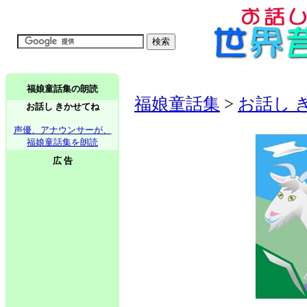
福娘童話集の朗読
福娘童話集
>
お話し 
お話し きかせてね
声優、アナウンサーが、
福娘童話集を朗読
広 告