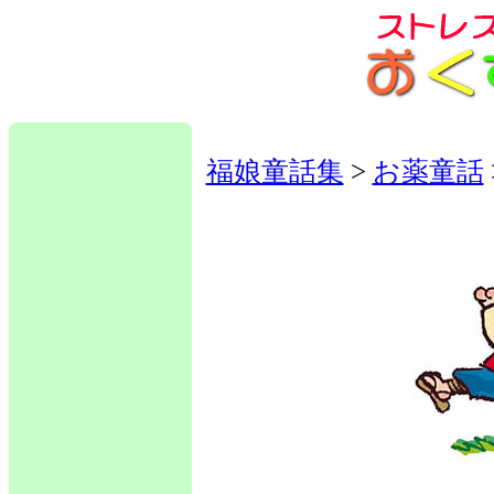
福娘童話集
>
お薬童話