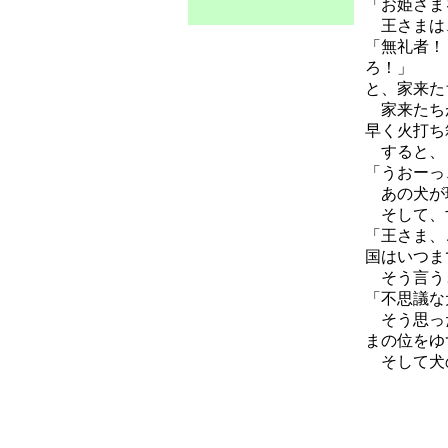
「お姫さま
王さまは
「無礼者！
ろ！」
と、家来た
家来たちが
早く火打ち
すると、
「うおーっ
あの犬が現
そして、す
「王さま、
国はいつま
そう言う
「不思議な
そう思った
まの位をゆ
そして犬の