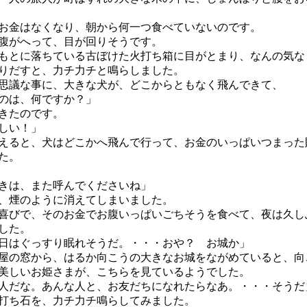
金はなくなり、朝から何一つ食べていないのです。
腹がへって、目が回りそうです。
とに落ちている古ぼけた火打ち箱に目がとまり、なんの気な
りだすと、力チ力チと鳴らしました。
議な事に、大きな犬が、どこからともなく飛んできて、
のは、何ですか？」
きたのです。
しい！」
ると、犬はどこかへ飛んで行って、お金のいっぱいつまった
た。
きは、また呼んでくださいね」
、煙のように消えてしまいました。
びで、そのお金でお腹いっぱいごちそうを食べて、夜は久し
した。
日はぐっすり眠れそうだ。・・・おや？ お城か」
の窓から、はるか向こうの大きなお城をながめていると、向
美しいお姫さまが、こちらを見ているようでした。
人だな。あんな人と、お友だちになれたらなあ。・・・そうだ
打ち石を、力チ力チ鳴らしてみました。