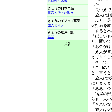
お百姓と悪魔
した。
きょうの日本民話
長い旅でお
竜宮へ行った海女
旅人はお
ふと、足も
きょうのイソップ童話
旅人とオノ
火打石を取
すると不思
きょうの江戸小話
「ほしいも
早業
と、聞いて
広告
「お金がほ
旅人が答え
えてきまし
そして、
「ご用のと
と、言うと
旅人は大喜
にとまりま
「ああ、今
宿屋の部屋
らも一人の
「きれいな
旅人は火