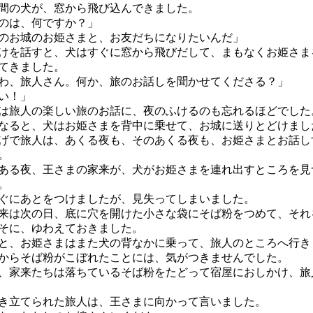
間の犬が、窓から飛び込んできました。
のは、何ですか？」
のお城のお姫さまと、お友だちになりたいんだ」
を話すと、犬はすぐに窓から飛びだして、まもなくお姫さま
てきました。
わ、旅人さん。何か、旅のお話しを聞かせてくださる？」
い！」
旅人の楽しい旅のお話に、夜のふけるのも忘れるほどでした
ると、犬はお姫さまを背中に乗せて、お城に送りとどけまし
で旅人は、あくる夜も、そのあくる夜も、お姫さまとお話し
。
る夜、王さまの家来が、犬がお姫さまを連れ出すところを見
。
にあとをつけましたが、見失ってしまいました。
は次の日、底に穴を開けた小さな袋にそば粉をつめて、それ
そに、ゆわえておきました。
、お姫さまはまた犬の背なかに乗って、旅人のところへ行き
らそば粉がこぼれたことには、気がつきませんでした。
家来たちは落ちているそば粉をたどって宿屋におしかけ、旅
立てられた旅人は、王さまに向かって言いました。