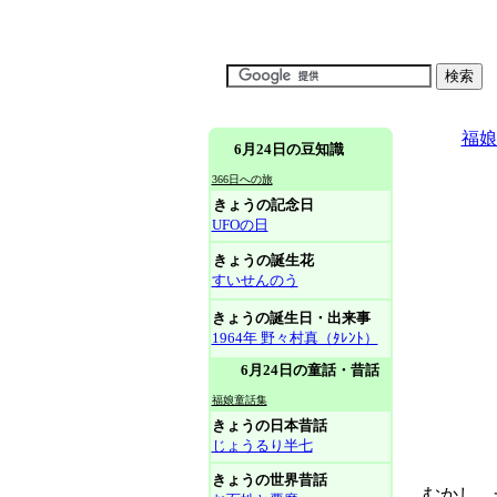
福娘
6月24日の豆知識
366日への旅
きょうの記念日
UFOの日
きょうの誕生花
すいせんのう
きょうの誕生日・出来事
1964年 野々村真（ﾀﾚﾝﾄ）
6月24日の童話・昔話
福娘童話集
きょうの日本昔話
じょうるり半七
きょうの世界昔話
むかし、一