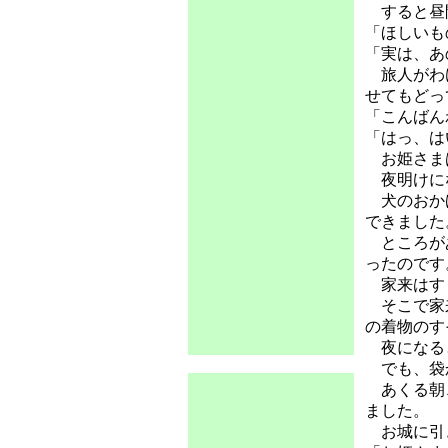
すると昼
「ほしいも
「実は、あ
旅人がわけ
せてもどっ
「こんばん
「はっ、は
お姫さまは
夜明けにな
犬のおかげ
できました
ところがあ
ったのです
家来はすぐ
そこで家来
の着物のす
夜になると
でも、袋か
あくる朝、
ました。
お城に引き