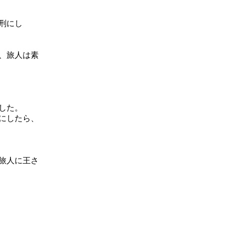
刑にし
、旅人は素
した。
にしたら、
旅人に王さ