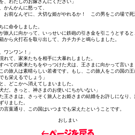
を、わたしのお嫁さんにください」
、かんかんに怒って、
 お前なんぞに、大切な姫がやれるか！ この男をこの場で死
ちに命令しました。
旅人に向かって、いっせいに鉄砲の引き金を引こうとすると
箱から火打石を取り出して、力チ力チと鳴らしました。
、ワンワン！」
れて、家来たちを相手に大暴れしました。
べての家来たちをやっつけた犬は、王さまに向かって言いま
この旅人は素晴らしい若者です。もし、この旅人をこの国の王
でも栄えるでしょう」
と、どこかへ消えてしまいました。
犬だ。きっと、神さまのお使いにちがいない」
王さまは、さっそく旅人とお姫さまの結婚をお許しになり、
ずりました。
言葉通り、この国はいつまでも栄えたということです。
おしまい