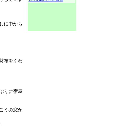
しに中から
財布をくわ
ぶりに宿屋
こうの窓か
」