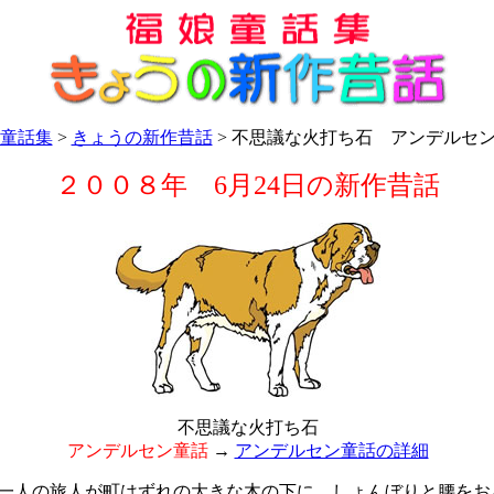
童話集
>
きょうの新作昔話
> 不思議な火打ち石 アンデルセ
２００８年 6月24日の新作昔話
不思議な火打ち石
アンデルセン童話
→
アンデルセン童話の詳細
人の旅人が町はずれの大きな木の下に、しょんぼりと腰をお