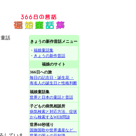
ン童話
きょうの新作昔話メニュー
・
福娘童話集
・
きょうの新作昔話
福娘のサイト
366日への旅
毎日の記念日・誕生花 ・
有名人の誕生日と性格判断
福娘童話集
世界と日本の童話と昔話
子どもの病気相談所
病気検索と対応方法、症状
から検索するWEB問診
世界60秒巡り
国旗国歌や世界遺産など、
ろしていま
世界の国々の豆知識