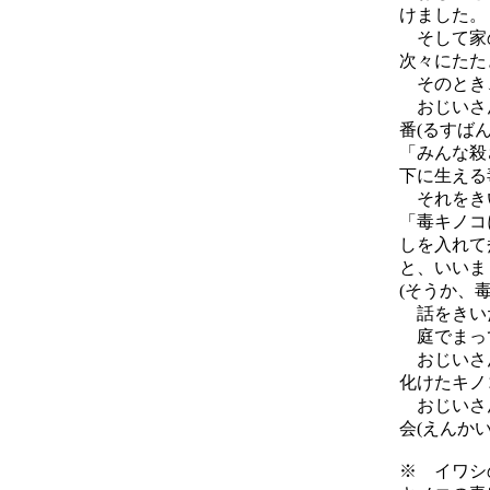
けました。
そして家の
次々にたた
そのとき、
おじいさん
番(るすば
「みんな殺
下に生える
それをき
「毒キノコ
しを入れて
と、いいま
(そうか、
話をきいた
庭でまって
おじいさん
化けたキノ
おじいさん
会(えんか
※ イワシ