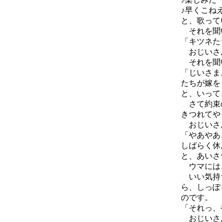
♪早くこね
と、歌って
それを聞
「キツネた
おじいさん
それを聞い
「じいさま
たちが嫁を
と、いって
さて約束の
きつれてや
おじいさ
「やあやあ
しばらく休
と、あいさ
ウマには、
いい気持ち
ら、しっぽ
のです。
「それっ、
おじいさん