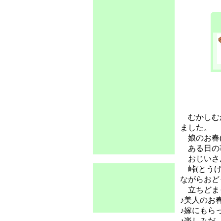
むかしむか
ました。
娘のお春(
ある日の事
おじいさん
峠(とうげ
ながらおど
立ちどま
♪美人のお
♪嫁にもら
♪楽しみだ