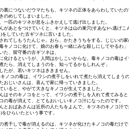
裏につないだウマたちも、キツネの正体をあらわしていたの
きのめしてしまいました。
一匹のキツネが息をふきかえして逃げ出しました。
があとをつけていくと、キツネは山の巣穴(すあな)へ逃げこ
ん)をしていた古ギツネに言いました。
されてしもうたんじゃ。おら、かたきうちをする。じじいの家
毒キノコに化けて、娘のお春も一緒にみな殺しにしてやるわ」
いた、留守番の古ギツネは、
に化けるというが、人間はかしこいからな。毒キノコの毒はイ
煮たら、消えてしまうのを、知ってるかもしれんぞ」
したが、若いキツネはききません。
毒キノコの毒は、イワシの煮干しをいれて煮たら消えてしまうの
おじいさんは、喜んで家に帰っていきました。
いると、やがて大きなキノコが生えてきました。
はそのキノコをとって、イワシの煮干しを入れて煮てみると
コの毒が消えて、とてもおいしいキノコ汁になったのです。
とおばあさんは近所の人たちをよんで、キツネのキノコ汁で
い)をひらいたという事です。
の煮干しで毒が消えるのは、キツネが化けたキノコの毒だけで