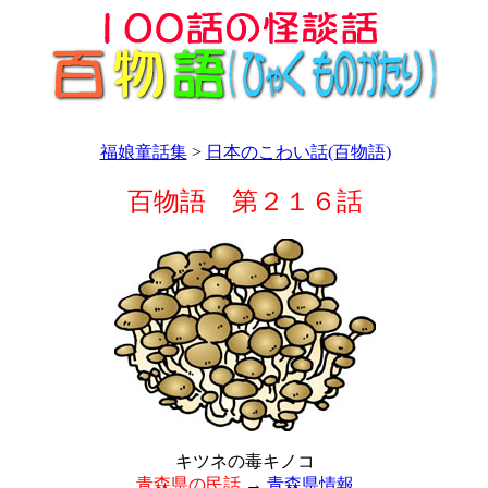
福娘童話集
>
日本のこわい話(百物語)
百物語 第２１６話
キツネの毒キノコ
青森県の民話
→
青森県情報