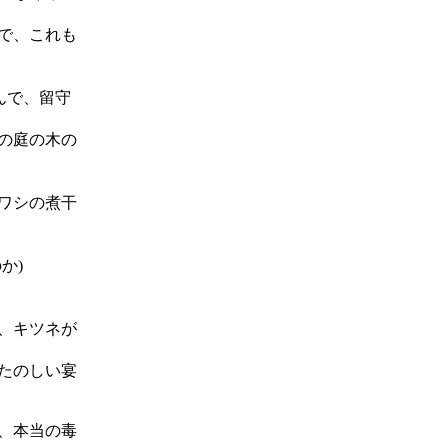
で、これも
んで、留守
の庭の木の
ワシの煮干
か)
、キツネが
たのしい宴
、本当の毒