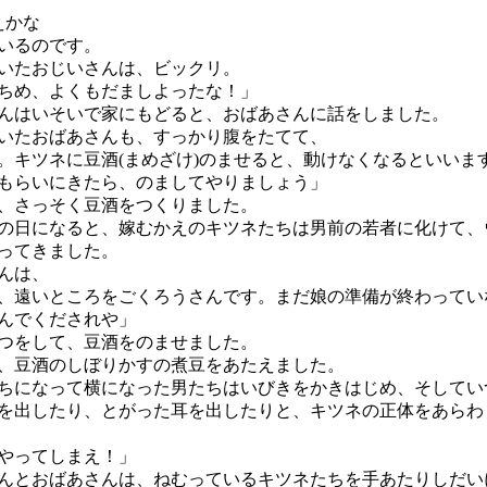
えかな
いるのです。
いたおじいさんは、ビックリ。
ちめ、よくもだましよったな！」
はいそいで家にもどると、おばあさんに話をしました。
たおばあさんも、すっかり腹をたてて、
。キツネに豆酒(まめざけ)のませると、動けなくなるといいま
もらいにきたら、のましてやりましょう」
、さっそく豆酒をつくりました。
日になると、嫁むかえのキツネたちは男前の若者に化けて、
ってきました。
んは、
、遠いところをごくろうさんです。まだ娘の準備が終わってい
んでくだされや」
つをして、豆酒をのませました。
豆酒のしぼりかすの煮豆をあたえました。
になって横になった男たちはいびきをかきはじめ、そしてい
を出したり、とがった耳を出したりと、キツネの正体をあらわ
やってしまえ！」
とおばあさんは、ねむっているキツネたちを手あたりしだい