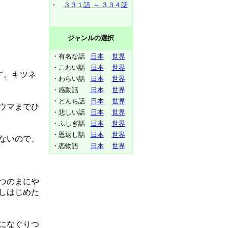
・
３３１話 ～ ３３４話
ジャンルの選択
・有名な話
日本
世界
・こわい話
日本
世界
す。キツネ
・わらい話
日本
世界
・感動話
日本
世界
・とんち話
日本
世界
ウマまでひ
・悲しい話
日本
世界
・ふしぎ話
日本
世界
・恩返し話
日本
世界
ないので、
・恋物語
日本
世界
つのまにや
しはじめた
になぐりつ