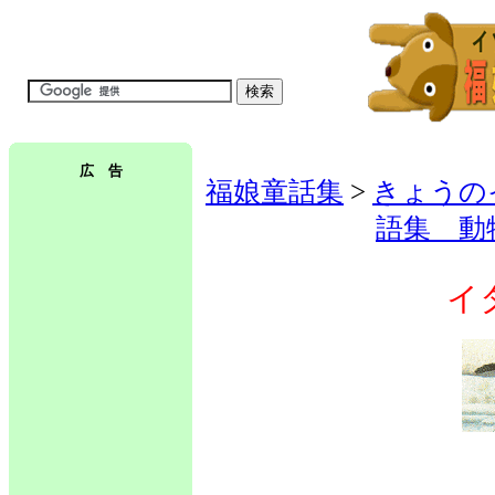
広 告
福娘童話集
>
きょうの
語集 動
イ