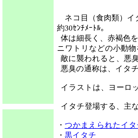
ネコ目（食肉類）イ
約30ｾﾝﾁﾒｰﾄﾙ。
体は細長く、赤褐色を
ニワトリなどの小動物
敵に襲われると、悪臭
悪臭の通称は、イタ
イラストは、ヨーロ
イタチ登場する、主な
・
つかまえられたイタ
・
黒イタチ