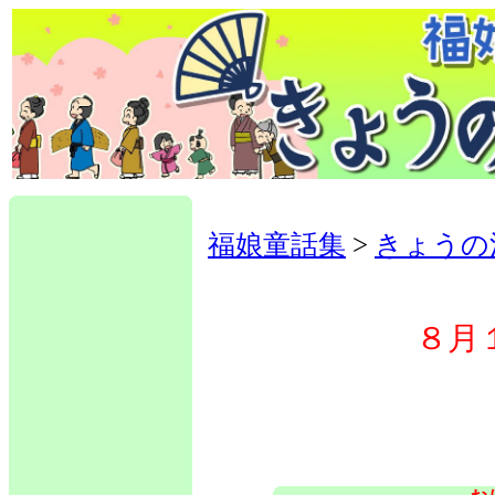
福娘童話集
>
きょうの
８月