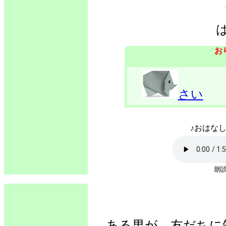
お
さい
♪おはなし
朗読
ある男が、友だちに