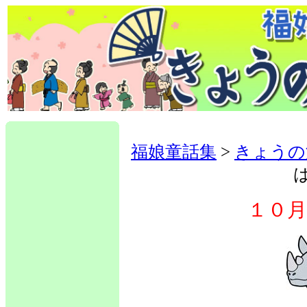
福娘童話集
>
きょうの
１０