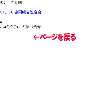
拭く」の意味。
おしぼり協同組合連合会
日
らふ(2)ぐ(9)」の語呂合せ。