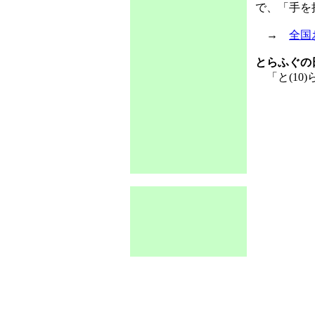
で、「手を
→
全国
とらふぐの
「と(10)