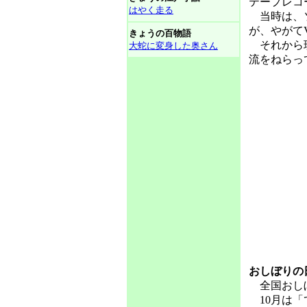
テープレコ
はやく走る
当時は、ソ
が、やがて
きょうの百物語
それから現
大蛇に変身した奥さん
流をねらっ
おしぼりの
全国おしぼり
10月は「て