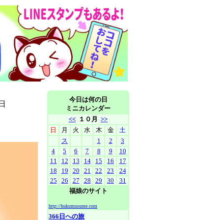
今日は何の日
日
ミニカレンダー
<<
１０月
>>
日
月
火
水
木
金
土
ス
1
2
3
4
5
6
7
8
9
10
11
12
13
14
15
16
17
18
19
20
21
22
23
24
25
26
27
28
29
30
31
福娘のサイト
http://hukumusume.com
366日への旅