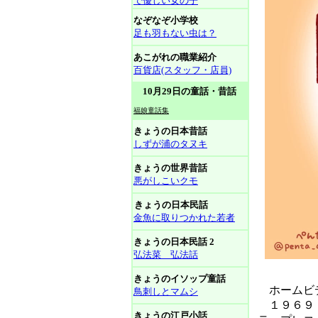
で優しい女の子
なぞなぞ小学校
足も羽もない虫は？
あこがれの職業紹介
百貨店(スタッフ・店員)
10月29日の童話・昔話
福娘童話集
きょうの日本昔話
しずが浦のタヌキ
きょうの世界昔話
悪がしこいクモ
きょうの日本民話
金魚に取りつかれた若者
きょうの日本民話 2
弘法菜 弘法話
きょうのイソップ童話
ホームビデ
鳥刺しとマムシ
１９６９（
きょうの江戸小話