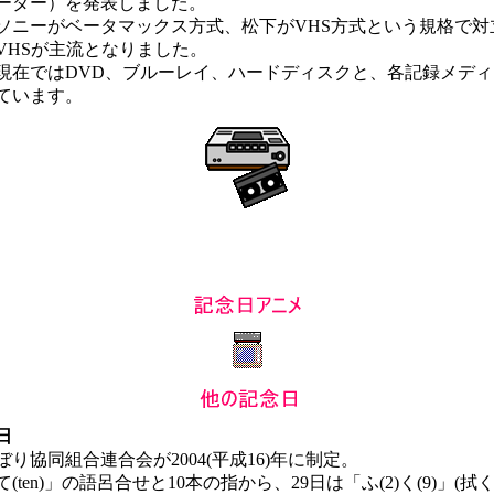
ーダー）を発表しました。
ニーがベータマックス方式、松下がVHS方式という規格で対
VHSが主流となりました。
在ではDVD、ブルーレイ、ハードディスクと、各記録メディ
ています。
日
協同組合連合会が2004(平成16)年に制定。
(ten)」の語呂合せと10本の指から、29日は「ふ(2)く(9)」(拭