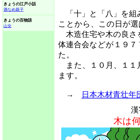
きょうの江戸小話
酒なめ親子
「十」と「八」を組
きょうの百物語
ことから、この日が選
山女
木造住宅や木の良さ
体連合会などが１９７
た。
また、１０月、１１
ます。
→
日本木材青壮年
漢
木は