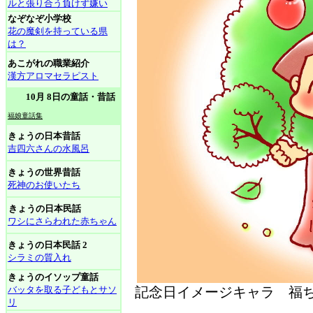
ルと張り合う負けず嫌い
なぞなぞ小学校
花の魔剣を持っている県
は？
あこがれの職業紹介
漢方アロマセラピスト
10月 8日の童話・昔話
福娘童話集
きょうの日本昔話
吉四六さんの水風呂
きょうの世界昔話
死神のお使いたち
きょうの日本民話
ワシにさらわれた赤ちゃん
きょうの日本民話 2
シラミの質入れ
きょうのイソップ童話
バッタを取る子どもとサソ
記念日イメージキャラ 福ち
リ