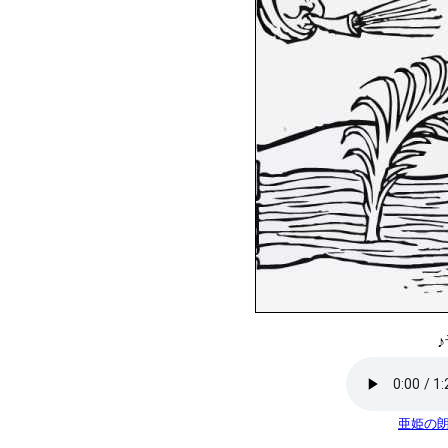
♪
亜姫の