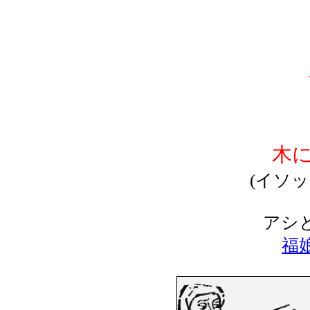
木
(イソ
アシ
福