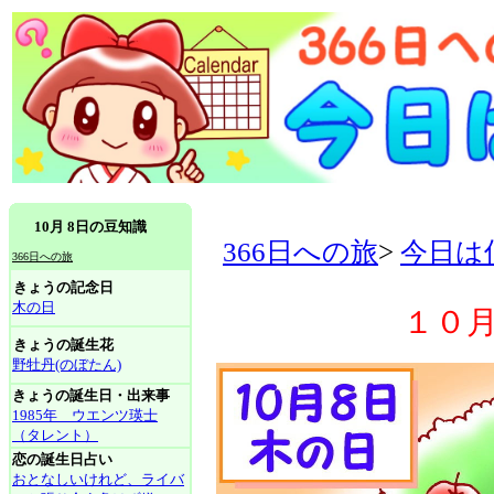
10月 8日の豆知識
366日への旅
>
今日は
366日への旅
きょうの記念日
木の日
１０
きょうの誕生花
野牡丹(のぼたん)
きょうの誕生日・出来事
1985年 ウエンツ瑛士
（タレント）
恋の誕生日占い
おとなしいけれど、ライバ