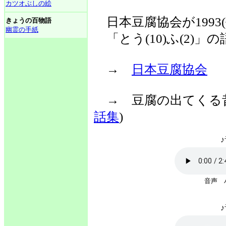
カツオぶしの絵
日本豆腐協会が1993(
きょうの百物語
幽霊の手紙
「とう(10)ふ(2)」
→
日本豆腐協会
→ 豆腐の出てく
話集
)
♪
音声
♪