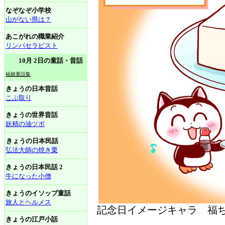
なぞなぞ小学校
山がない県は？
あこがれの職業紹介
リンパセラピスト
10月 2日の童話・昔話
福娘童話集
きょうの日本昔話
こぶ取り
きょうの世界昔話
妖精の油ツボ
きょうの日本民話
弘法大師の焼き栗
きょうの日本民話 2
牛になった小僧
きょうのイソップ童話
旅人とヘルメス
記念日イメージキャラ 福ち
きょうの江戸小話