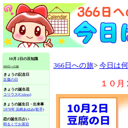
10月 2日の豆知識
366日への旅
>
今日は
366日への旅
きょうの記念日
豆腐の日
１０月
きょうの誕生花
コリウス(Coleus)
きょうの誕生日・出来事
1978年 浜崎あゆみ(歌手)
恋の誕生日占い
明るくてお茶目