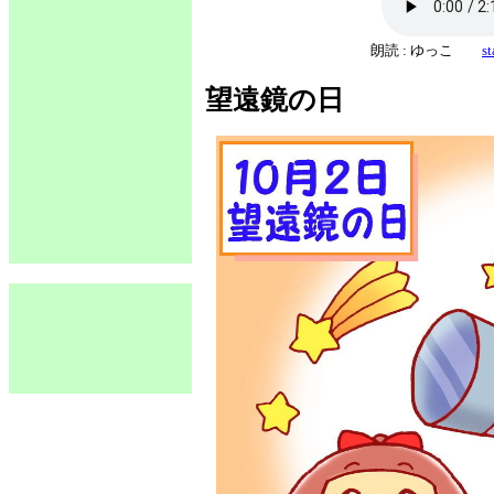
朗読 : ゆっこ
s
望遠鏡の日