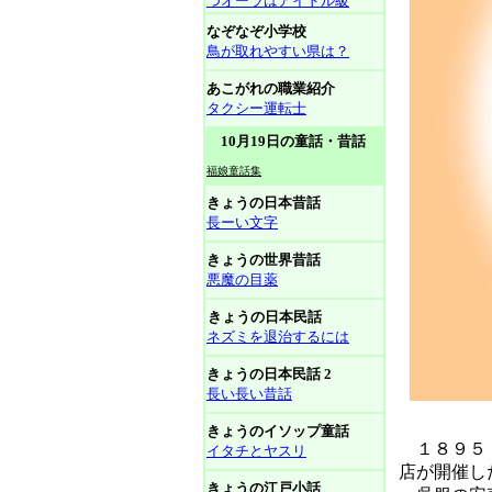
つオーラはアイドル級
なぞなぞ小学校
鳥が取れやすい県は？
あこがれの職業紹介
タクシー運転士
10月19日の童話・昔話
福娘童話集
きょうの日本昔話
長ーい文字
きょうの世界昔話
悪魔の目薬
きょうの日本民話
ネズミを退治するには
きょうの日本民話 2
長い長い昔話
きょうのイソップ童話
１８９５（
イタチとヤスリ
店が開催し
きょうの江戸小話