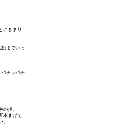
とにきまり
屋)までいっ
、パチッパチ
手の指。一
五本まげて
い」