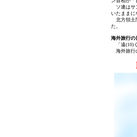
ン首相が「
ソ連はサン
いたままに
北方領土問
た。
海外旅行の
「遠(10)
海外旅行の