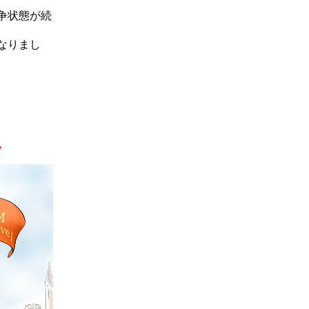
争状態が続
なりまし
ー