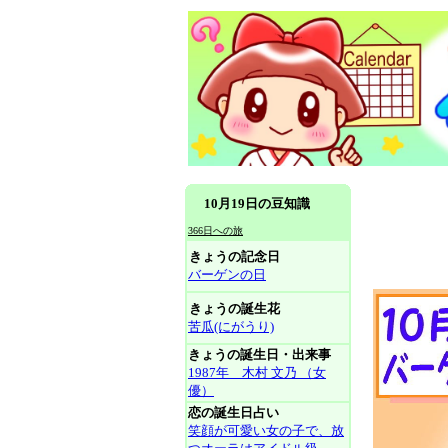
10月19日の豆知識
366日への旅
きょうの記念日
バーゲンの日
きょうの誕生花
苦瓜(にがうり)
きょうの誕生日・出来事
1987年 木村 文乃 （女
優）
恋の誕生日占い
笑顔が可愛い女の子で、放