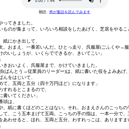
朗読 :
悠が童話を読んでみます
やってきました。
ものが集まって、いろいろ相談をしたあげく、芝居をやるこ
、紙にかき出して、
太。おまえ、一番若いんだ。ひとっ走り、呉服屋(ごふくや→服
けのいしょうが、いくらでできるか、きいてこい」
」
きおいよく、呉服屋まで、かけていきました。
(ばんとう→従業員のリーダー)は、紙に書いた役をよみあげ
ばんをはじいて、
めて、五両と五分（四十万円ほど）になります」
わすれるとこまるので、
に書いてください」
番頭は、
や。紙に書くほどのことはない。それ、おまえさんのこっちの
して、こう五本まげて五両。こっちの手の指は、一本一分で、
をあわせると、ほれ、五両と五分。わすれっこは、ありますま
」