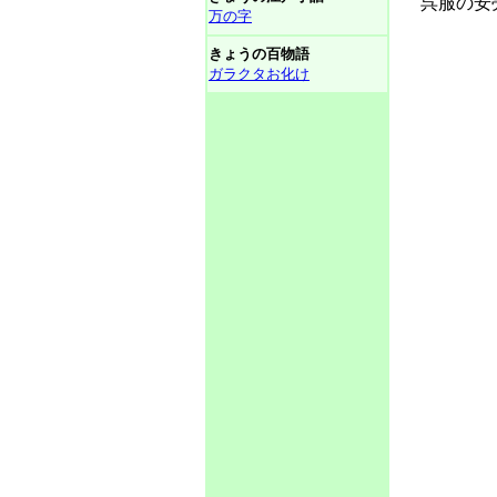
呉服の安売
万の字
きょうの百物語
ガラクタお化け