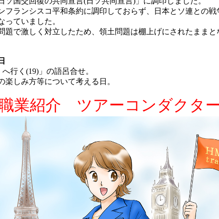
日ソ国交回復の共同宣言(日ソ共同宣言)」に調印しました。
フランシスコ平和条約に調印しておらず、日本とソ連との戦
なっていました。
題で激しく対立したため、領土問題は棚上げにされたままと
日
くへ行く(19)」の語呂合せ。
楽しみ方等について考える日。
職業紹介 ツアーコンダクタ