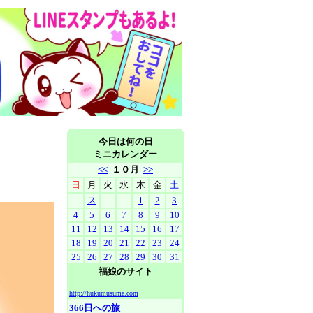
今日は何の日
ミニカレンダー
<<
１０月
>>
日
月
火
水
木
金
土
ス
1
2
3
4
5
6
7
8
9
10
11
12
13
14
15
16
17
18
19
20
21
22
23
24
25
26
27
28
29
30
31
福娘のサイト
http://hukumusume.com
366日への旅