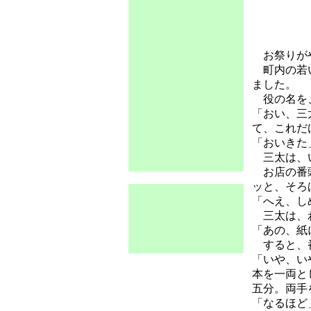
お祭りが
町内の若い
ました。
役の名を
「おい、三
て、これだ
「おいきた
三太は、い
お店の番頭
ッと、そろ
「へえ、し
三太は、
「あの、紙
すると、
「いや、い
本を一両と
五分。両手
「なるほど