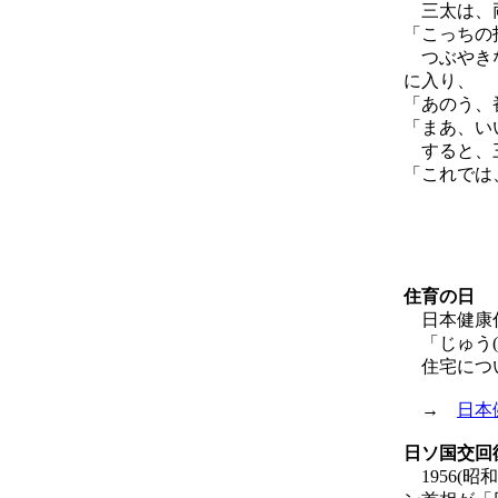
三太は、両
「こっちの
つぶやきな
に入り、
「あのう、
「まあ、い
すると、三
「これでは
住育の日
日本健康
「じゅう(1
住宅につい
→
日本
日ソ国交回
1956(