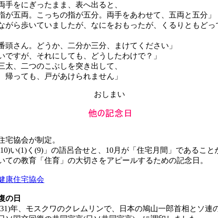
手をにぎったまま、表へ出ると、
指が五両。こっちの指が五分。両手をあわせて、五両と五分」
がら歩いていましたが、なにをおもったが、くるりともどっ
番頭さん。どうか、二分か三分、まけてください」
いですが、それにしても、どうしたわけで？」
太、二つのこぶしを突き出して、
、帰っても、戸があけられません」
おしまい
住宅協会が制定。
0)い(1)く(9)」の語呂合せと、10月が「住宅月間」であること
ての教育「住育」の大切さをアピールするための記念日。
健康住宅協会
復の日
昭和31)年、モスクワのクレムリンで、日本の鳩山一郎首相とソ連