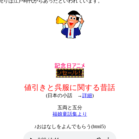
りは江戸時代からあったといわれています。
値引きと呉服に関する昔話
(日本の小話 →
詳細
)
五両と五分
福娘童話集より
♪おはなしをよんでもらう(html5)