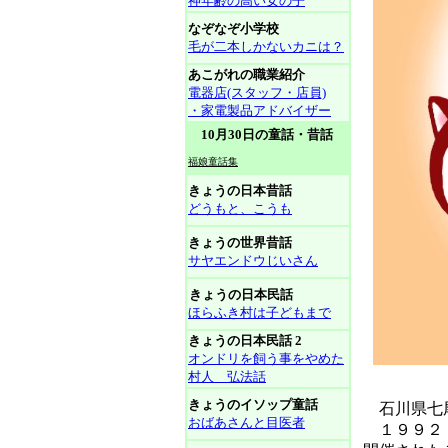
神年齢の高い女の子
なぞなぞ小学校
毛が二本しかないカニは？
あこがれの職業紹介
電器店(スタッフ・店員)
・家電製品アドバイザー
10月30日の童話・昔話
福娘童話集
きょうの日本昔話
どうもと、こうも
きょうの世界昔話
サヤエンドウじいさん
きょうの日本民話
ほらふき村は子どもまで
きょうの日本民話 2
オンドリを飼う事をやめた
村人 弘法話
きょうのイソップ童話
石川県七
おばあさんと目医者
１９９２（