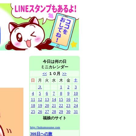
今日は何の日
ミニカレンダー
<<
１０月
>>
日
月
火
水
木
金
土
ス
1
2
3
4
5
6
7
8
9
10
11
12
13
14
15
16
17
18
19
20
21
22
23
24
25
26
27
28
29
30
31
福娘のサイト
http://hukumusume.com
366日への旅