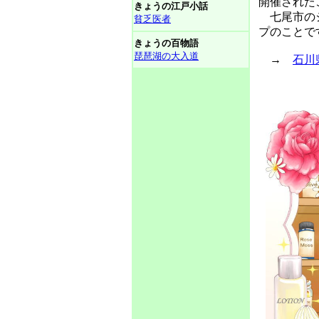
開催された
きょうの江戸小話
七尾市のシ
貧乏医者
プのことで
きょうの百物語
琵琶湖の大入道
→
石川