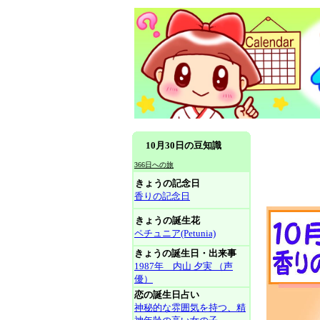
10月30日の豆知識
366日への旅
きょうの記念日
香りの記念日
きょうの誕生花
ペチュニア(Petunia)
きょうの誕生日・出来事
1987年 内山 夕実 （声
優）
恋の誕生日占い
神秘的な雰囲気を持つ、精