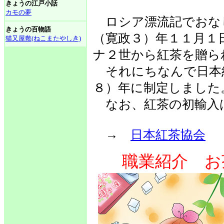
きょうの江戸小話
カモの夢
ロシア漂流記でおな
きょうの百物語
（寛政３）年１１月１
猫又屋敷(ねこまたやしき)
ナ２世から紅茶を贈ら
それにちなんで日本
８）年に制定しました
なお、紅茶の初輸入
→
日本紅茶協会
職業紹介 お