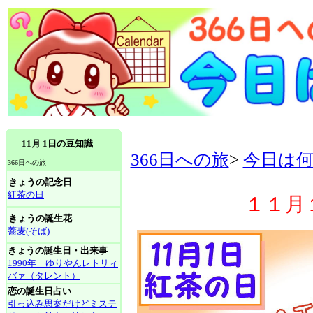
11月 1日の豆知識
366日への旅
>
今日は
366日への旅
きょうの記念日
紅茶の日
１１月
きょうの誕生花
蕎麦(そば)
きょうの誕生日・出来事
1990年 ゆりやんレトリィ
バァ（タレント）
恋の誕生日占い
引っ込み思案だけどミステ