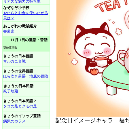
リアスな魅力の持ち主
なぞなぞ小学校
やたらとお金を使いたがる
貝は？
あこがれの職業紹介
書道家
11月 1日の童話・昔話
福娘童話集
きょうの日本昔話
サルカニ合戦
きょうの世界昔話
ほら吹き男爵 地底の冒険
きょうの日本民話
親子地蔵
きょうの日本民話 2
タコの足とクモの足
きょうのイソップ童話
記念日イメージキャラ 福ち
病気のカラス