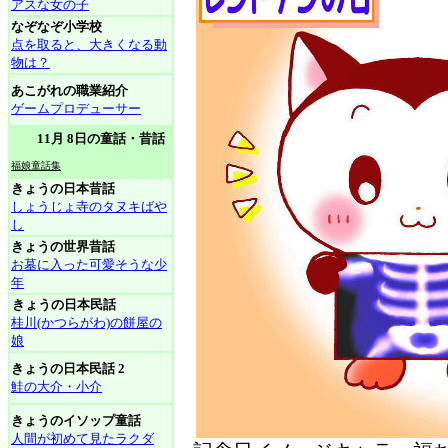
アスな女の子
なぞなぞ小学校
点を取ると、大きくなる動
物は？
あこがれの職業紹介
ゲームプロデューサー
11月 8日の童話・昔話
福娘童話集
きょうの日本昔話
しょうじょ寺のタヌキばや
し
きょうの世界昔話
お墓に入った可愛そうな少
年
きょうの日本民話
桂川(かつらがわ)の餅屋の
娘
きょうの日本民話 2
鮭の大介・小介
きょうのイソップ童話
人間が初めて見たラクダ