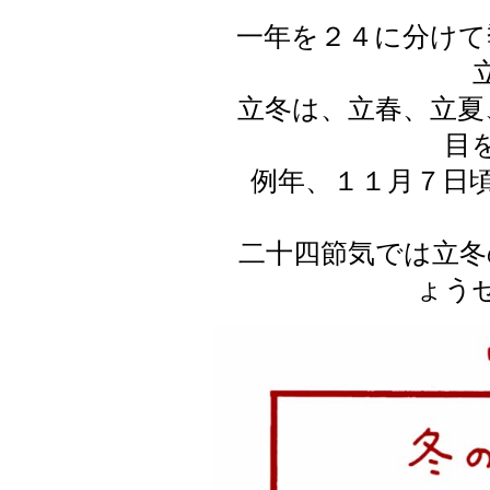
一年を２４に分けて
立冬は、立春、立夏
目
例年、１１月７日頃
二十四節気では立冬
ょう