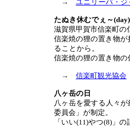
→
ユニリーバ・ジ
たぬき休むでぇ～(day)
滋賀県甲賀市信楽町の
信楽焼の狸の置き物が
ることから。
信楽焼の狸の置き物の
→
信楽町観光協会
八ヶ岳の日
八ヶ岳を愛する人々が
委員会」が制定。
「いい(11)やつ(8)」