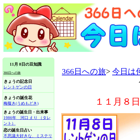
11月 8日の豆知識
366日への旅
>
今日は
366日への旅
きょうの記念日
レントゲンの日
きょうの誕生花
１１月８
梅擬き(うめもどき)
きょうの誕生日・出来事
1986年 河口 えり （タレ
ント）
恋の誕生日占い
不思議大好きな、ミステリ