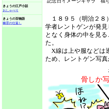
記念日イメージキャラ 福ち
きょうの江戸小話
おしゃべり
１８９５（明治２８
きょうの百物語
幽霊の仕返し
学者レントゲンが発見
となく身体の中を見る
た。
X線は上や服などは
ため、レントゲン写真
骨しか