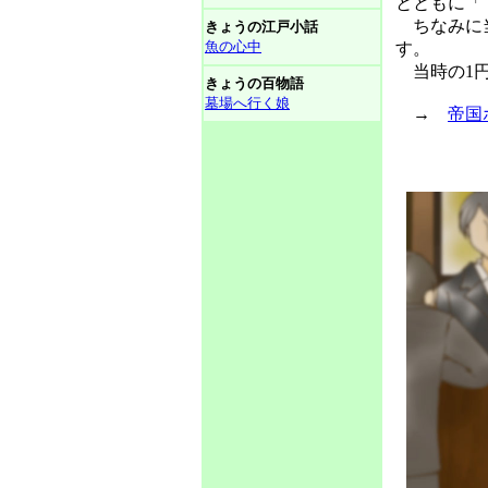
とともに「
ちなみに当
きょうの江戸小話
魚の心中
す。
当時の1円
きょうの百物語
墓場へ行く娘
→
帝国