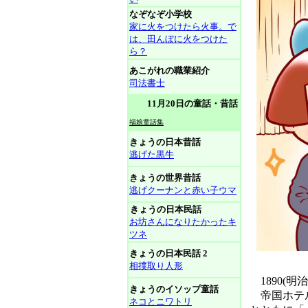
なぞなぞ小学校
家に火をつけたら火事。で
は、田んぼに火をつけた
ら？
あこがれの職業紹介
司法書士
11月20日の童話・昔話
福娘童話集
きょうの日本昔話
逃げた黒牛
きょうの世界昔話
逃げクーナンと赤い子ウマ
きょうの日本民話
お坊さんになりたかったキ
ツネ
きょうの日本民話 2
相撲取り人形
1890(明
きょうのイソップ童話
帝国ホテル
ネコとニワトリ