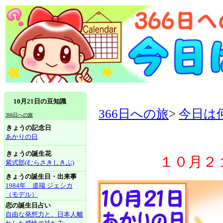
10月21日の豆知識
366日への旅
>
今日は
366日への旅
きょうの記念日
あかりの日
きょうの誕生花
１０月２
紫式部(むらさきしきぶ)
きょうの誕生日・出来事
1984年 道端 ジェシカ
（モデル）
恋の誕生日占い
自由な発想力と、日本人離