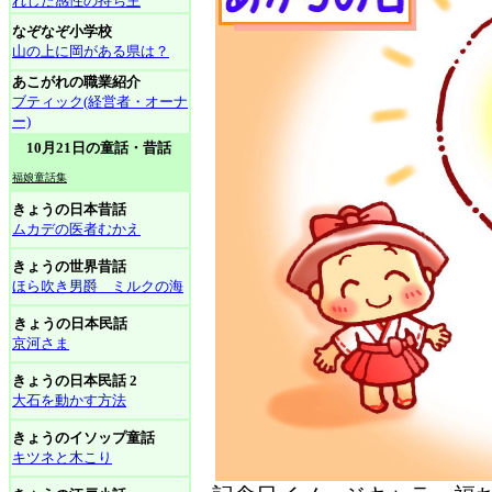
れした感性の持ち主
なぞなぞ小学校
山の上に岡がある県は？
あこがれの職業紹介
ブティック(経営者・オーナ
ー)
10月21日の童話・昔話
福娘童話集
きょうの日本昔話
ムカデの医者むかえ
きょうの世界昔話
ほら吹き男爵 ミルクの海
きょうの日本民話
京河さま
きょうの日本民話 2
大石を動かす方法
きょうのイソップ童話
キツネと木こり