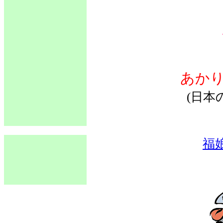
あか
(日本
福