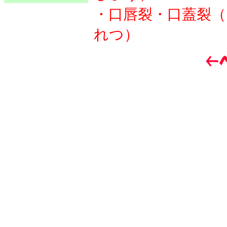
・口唇裂・口蓋裂
れつ）