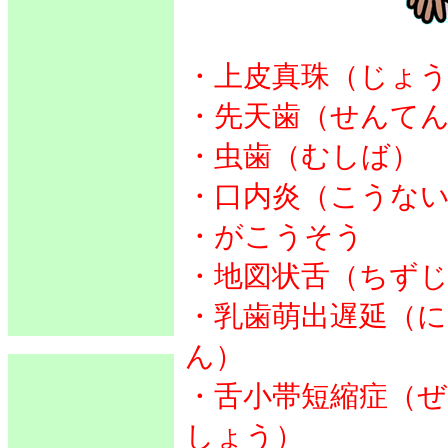
・上皮真珠（じょ
・先天歯（せんて
・虫歯（むしば）
・口内炎（こうな
・がこうそう
・地図状舌（ちず
・乳歯萌出遅延（
ん）
・舌小帯短縮症（
しょう）