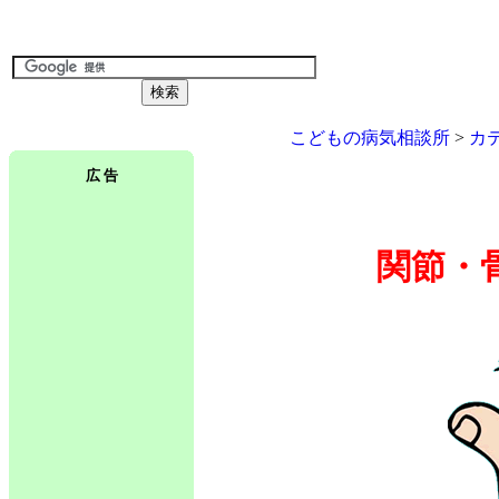
こどもの病気相談所
>
カ
広 告
関節・