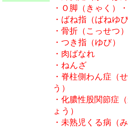
・Ｏ脚（きゃく）
・ばね指（ばねゆ
・骨折（こっせつ
・つき指（ゆび）
・肉ばなれ
・ねんざ
・脊柱側わん症（
う）
・化膿性股関節症
ょう）
・未熟児くる病（