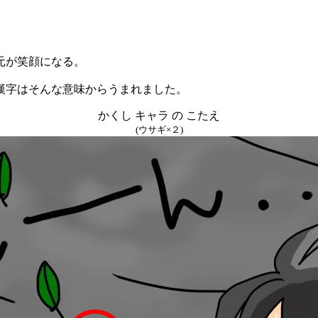
。
元が笑顔になる。
漢字はそんな意味からうまれました。
かくし キャラ の こたえ
(ウサギ×２)