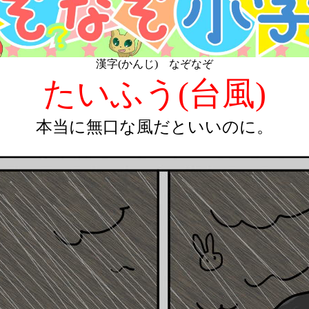
漢字(かんじ) なぞなぞ
たいふう(台風)
本当に無口な風だといいのに。