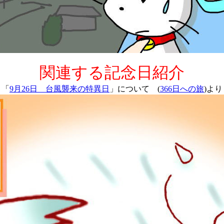
関連する記念日紹介
「
9月26日 台風襲来の特異日
」について (
366日への旅
)より