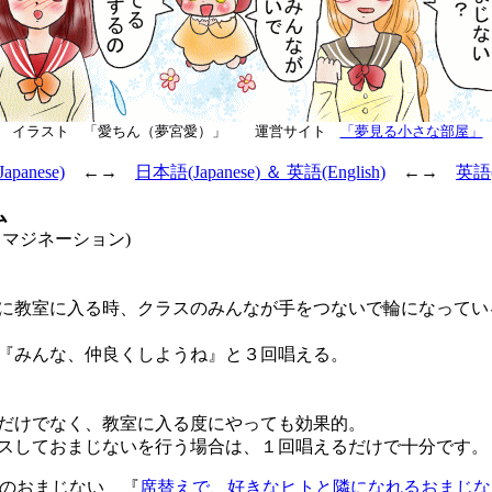
イラスト 「愛ちん（夢宮愛）」 運営サイト
「夢見る小さな部屋」
panese)
←→
日本語(Japanese) ＆ 英語(English)
←→
英語(E
ム
マジネーション)
教室に入る時、クラスのみんなが手をつないで輪になってい
みんな、仲良くしようね』と３回唱える。
けでなく、教室に入る度にやっても効果的。
しておまじないを行う場合は、１回唱えるだけで十分です。
のおまじない 『
席替えで、好きなヒトと隣になれるおまじな