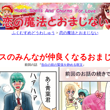
ふくむすめどうわしゅう
>
恋の魔法とおまじない
スのみんなが仲良くなるおま
前回の話
『
告白の前の緊張を静める呪文
』