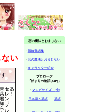
恋の魔法とおまじない
・
福娘童話集
じない
・
恋の魔法とおまじない
・
キャラクター紹介
プロローグ
『始まりの物語(34P)』
・
マンガサイズ (小)
日本語＆英語
英語