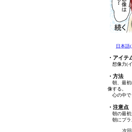
日本語(Ja
・アイテ
想像力(イ
・方法
朝、最初に
像する。
心の中で『
・注意点
朝の最初だ
朝にプラス
次回