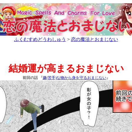
ふくむすめどうわしゅう
>
恋の魔法とおまじない
結婚運が高まるおまじない
前回の話
『
嫌(苦手)な物から身を守るおまじない
』