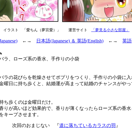
イラスト 「愛ちん（夢宮愛）」 運営サイト
「夢見る小さな部屋」
panese)
←→
日本語(Japanese) ＆ 英語(English)
←→
英語(E
ム
バラ、ローズ系の香水、手作りの小袋
ラの花びらを乾燥させてポプリをつくり、手作りの小袋に入
曜日に持ち歩くと、結婚運が高まって結婚のチャンスがやっ
持ち歩くのは金曜日だけ。
りが高いほど効果的で、香りが薄くなったらローズ系の香水
をキープさせます。
次回のおまじない 『
道に落ちているカラスの羽
』