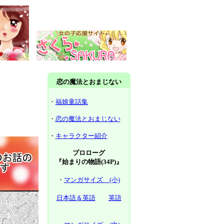
恋の魔法とおまじない
・
福娘童話集
・
恋の魔法とおまじない
・
キャラクター紹介
プロローグ
『始まりの物語(34P)』
・
マンガサイズ (小)
日本語＆英語
英語