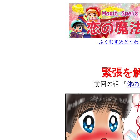
ふくむすめどうわ
緊張を
前回の話 『
体の