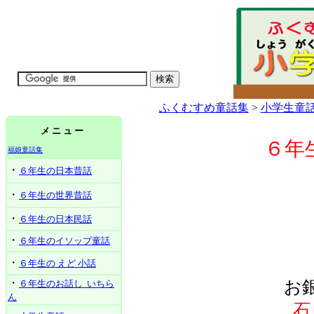
ふくむすめ童話集
>
小学生童
メ ニ ュ ー
６年
福娘童話集
・
６年生の日本昔話
・
６年生の世界昔話
・
６年生の日本民話
・
６年生のイソップ童話
・
６年生の えど 小話
・
お
６年生のお話し いちら
ん
石