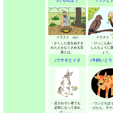
♪けちんぼう
♪ワシと
イラスト myi
イラスト m
・かくした金をぬすま
・けっこんあ
れた人をなぐさめる言
しんちょうに
葉とは。
ょう。
♪ウサギとイヌ
♪牛飼いとラ
・足がおそい者でも、
・ウシどろぼ
必死になって走れ
けたら、子ヤ
ば・・・。