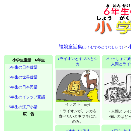
福娘童話集
>
(ふくむすめどうわしゅう)
♪ライオンとキツネとシ
♪いっしょに
小学生童話 6年生
カ
人間とライ
・
6年生の日本昔話
・
6年生の世界昔話
・
6年生の日本民話
・
6年生のイソップ童話
イラスト myi
・
6年生の江戸小話
・ライオンが、シカを
・人間とライ
広 告
食べたいとキツネにた
強いのはど
のみ。