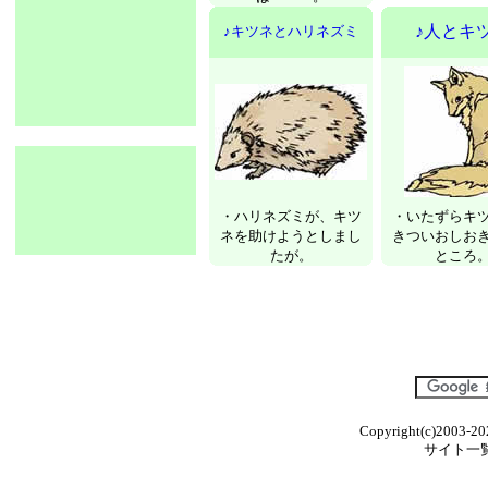
♪人とキ
♪キツネとハリネズミ
・ハリネズミが、キツ
・いたずらキ
ネを助けようとしまし
きついおしお
たが。
ところ
Copyright(c)2003-20
サイト