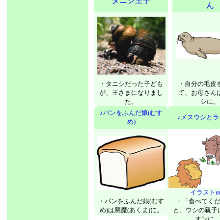
タニシ王子
ん
・タニシだった子ども
・自分の毛皮
が、王さまになりまし
て、お母さん
た。
シに。
♪パンをふんだ娘(むす
♪メスウシとラ
め)
イラストm
・パンをふんだ娘(むす
・「食べてく
め)は悪魔(あくま)に。
と、ウシの親子
オンに