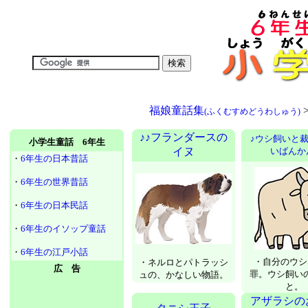
福娘童話集
(ふくむすめどうわしゅう)
♪♪フランダースの
♪ウシ飼いと裁
小学生童話 6年生
イヌ
いばんか
・
6年生の日本昔話
・
6年生の世界昔話
・
6年生の日本民話
・
6年生のイソップ童話
・
6年生の江戸小話
・自分のウシ
・ネルロとパトラッシ
広 告
罪。ウシ飼い
ュの、かなしい物語。
と。
アザラシの