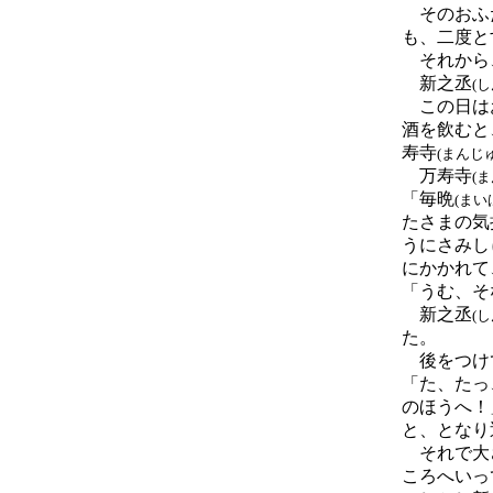
そのおふだ
も、二度と
それから
新之丞
(
この日は
酒を飲むと
寿寺
(まんじ
万寿寺
(
「毎晩
(まい
たさまの気
うにさみし
にかかれて
「うむ、そ
新之丞
(
た。
後をつけて
「た、たっ
のほうへ！
と、となり
それで大
ころへいっ