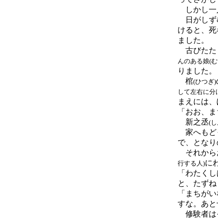
しかし一人
日がしず
けると、死
ました。
古びたた
んのある娘
(
りました。
棺
(ひつぎ)
して左右に分
まえには、
「おお、ま
新之丞
(
家へもどっ
で、となり
それから
に
行する人)
「わたくし
と、たずね
「まちがい
すな。あと
修験者はそ