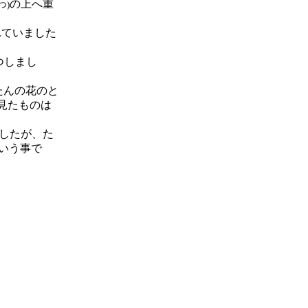
の上へ重
つ)
れていました
つしまし
たんの花のと
見たものは
したが、た
いう事で