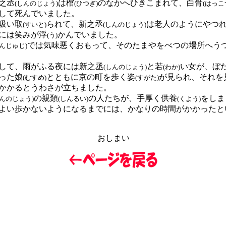
之丞
は棺
のなかへひきこまれて、白骨
(しんのじょう)
(ひつぎ)
(はっこ
して死んでいました。
吸い取
られて、新之丞
は老人のようにやつ
(すいと)
(しんのじょう)
には笑みが浮
かんでいました。
(う)
では気味悪くおもって、そのたまやをべつの場所へう
まんじゅじ)
して、雨がふる夜には新之丞
と若
い女が、ぼ
(しんのじょう)
(わか)
った娘
とともに京の町を歩く姿
が見られ、それを
(むすめ)
(すがた)
かかるとうわさが立ちました。
の親類
の人たちが、手厚く供養
をしま
しんのじょう)
(しんるい)
(くよう)
よい歩かないようになるまでには、かなりの時間がかかったと
おしまい