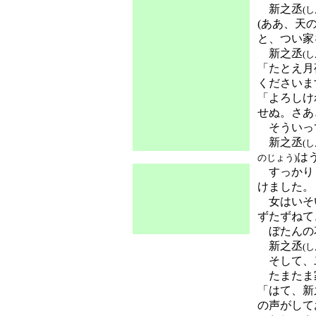
新之丞
(
(ああ、天
と、つい家
新之丞
(
「たとえ月
くださいま
「よろしけ
せぬ。さあ
そういっ
新之丞
(
は
のじょう)
すっかりし
けました。
女はいそい
ずたずねて
ぼたんの
新之丞
(
そして、
たまたま家
「はて、新
の声がして