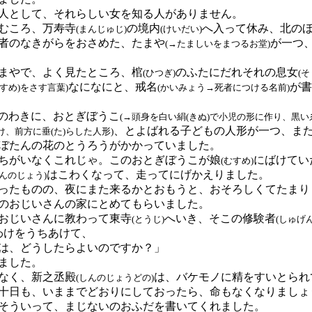
として、それらしい女を知る人がありません。
むころ、万寿寺
の境内
へ入って休み、北の
(まんじゅじ)
(けいだい)
者のなきがらをおさめた、たまや
が一つ
(→たましいをまつるお堂)
まやで、よく見たところ、棺
のふたにだれそれの息女
(ひつぎ)
(
なになにと、戒名
が書
むすめ)
をさす言葉)
(かいみょう→死者につける名前)
のわきに、おとぎぼうこ
(→頭身を白い絹
(きぬ)
で小児の形に作り、黒い
、とよばれる子どもの人形が一つ、ま
け、前方に垂
(た)
らした人形)
ぼたんの花のとうろうがかかっていました。
ちがいなくこれじゃ。このおとぎぼうこが娘
にばけてい
(むすめ)
はこわくなって、走ってにげかえりました。
しんのじょう)
たものの、夜にまた来るかとおもうと、おそろしくてたまり
のおじいさんの家にとめてもらいました。
おじいさんに教わって東寺
へいき、そこの修験者
(とうじ)
(しゅげ
わけをうちあけて、
は、どうしたらよいのですか？」
ました。
なく、新之丞殿
は、バケモノに精をすいとられ
(しんのじょうどの)
十日も、いままでどおりにしておったら、命もなくなりましょ
ういって、まじないのおふだを書いてくれました。