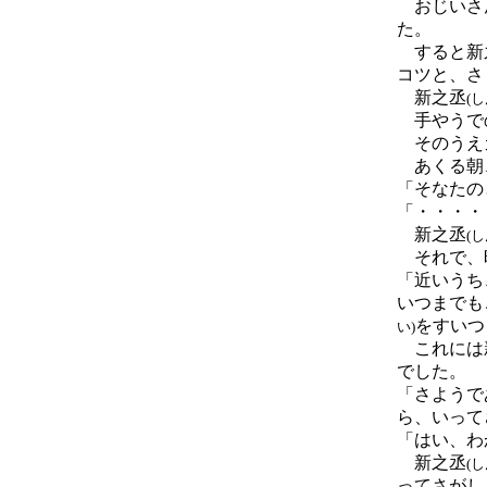
おじいさ
た。
すると新
コツと、さ
新之丞
(
手やうで
そのうえガ
あくる朝
「そなたの
「・・・・
新之丞
(
それで、
「近いうち
いつまでも
をすいつ
い)
これには
でした。
「さようで
ら、いって
「はい、わ
新之丞
(
ってさがし