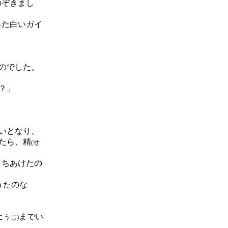
のぞきまし
った白いガイ
のでした。
。
？」
いとなり、
たら、精
(せ
うちあけたの
うたのな
までい
こうじ)