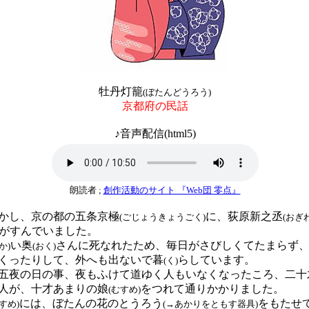
牡丹灯籠
(ぼたんどうろう)
京都府の民話
♪音声配信(html5)
朗読者 ;
創作活動のサイト 『Web団 零点』
かし、京の都の五条京極
に、荻原新之丞
(ごじょうきょうごく)
(おぎ
がすんでいました。
い奥
さんに死なれたため、毎日がさびしくてたまらず
か)
(おく)
くったりして、外へも出ないで暮
らしています。
(く)
夜の日の事、夜もふけて道ゆく人もいなくなったころ、二十
人が、十才あまりの娘
をつれて通りかかりました。
(むすめ)
には、ぼたんの花のとうろう
をもたせ
すめ)
(→あかりをともす器具)