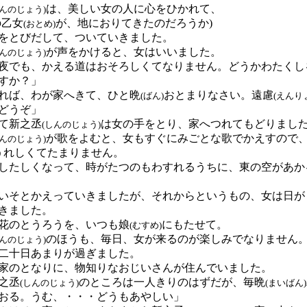
は、美しい女の人に心をひかれて、
しんのじょう)
の乙女
が、地におりてきたのだろうか)
(おとめ)
をとびだして、ついていきました。
が声をかけると、女はいいました。
しんのじょう)
夜でも、かえる道はおそろしくてなりません。どうかわたくし
すか？」
れば、わが家へきて、ひと晩
おとまりなさい。遠慮
(ばん)
(えんり
どうぞ」
て新之丞
は女の手をとり、家へつれてもどりまし
(しんのじょう)
が歌をよむと、女もすぐにみごとな歌でかえすので
しんのじょう)
うれしくてたまりません。
たしくなって、時がたつのもわすれるうちに、東の空があか
そとかえっていきましたが、それからというもの、女は日が
きました。
花のとうろうを、いつも娘
にもたせて。
(むすめ)
のほうも、毎日、女が来るのが楽しみでなりません
しんのじょう)
二十日あまりが過ぎました。
のとなりに、物知りなおじいさんが住んでいました。
之丞
のところは一人きりのはずだが、毎晩
(しんのじょう)
(まいばん)
おる。うむ、・・・どうもあやしい」