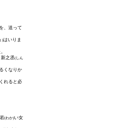
を、送って
はいりま
ょ)
た。
、新之丞
(しん
るくなりか
くれると必
。
若
い女
(わか)