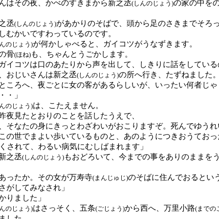
んはその夜、かべのすきまから新之丞
の家の中を
(しんのじょう)
之丞
があかりのそばで、頭から足のさきまでそろ
(しんのじょう)
しむかいですわっているのです。
が何かしゃべると、ガイコツがうなずきます。
しんのじょう)
の骨
も、ちゃんとうごかします。
(ほね)
イコツは口のあたりから声を出して、しきりに話をしている
、おじいさんは新之丞
の所へ行き、たずねました
(しんのじょう)
ところへ、夜ごとに女の客があるらしいが、いったい何者じゃ
・・」
は、こたえません。
しんのじょう)
昨夜見たとおりのことを話したうえで、
、そなたの身にきっとわざわいがおこりますぞ。死んでゆうれ
この世でまよい歩いているものと、あのようにつきおうておっ
くされて、わるい病気にむしばまれます」
新之丞
もおどろいて、今までの事をありのままを
(しんのじょう)
あったか。その女が万寿寺
のそばに住んでおるとい
(まんじゅじ)
さがしてみなされ」
かりました」
はさっそく、五条
から西へ、万里小路
しんのじょう)
(ごじょう)
(までの
ました。