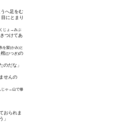
ほうへ足をむ
、目にとまり
そくじょ→みぶ
きつけてあ
糸を髪
(かみ)
と
た棺
の
(ひつぎ)
たのだな」
ませんの
んじゃ→山で修
ておられま
う」