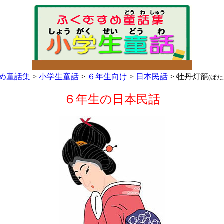
め童話集
>
小学生童話
>
６年生向け
>
日本民話
> 牡丹灯籠
(ぼ
６年生の日本民話