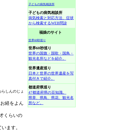
子どもの病気相談所
子どもの病気相談所
病気検索と対応方法、症状
から検索するWEB問診
福娘のサイト
世界60秒巡り
世界60秒巡り
世界の国旗・国歌・国鳥・
観光名所などを紹介。
世界遺産巡り
日本と世界の世界遺産を写
真付きで紹介。
都道府県巡り
わらしんのじょ
47都道府県の豆知識。
県章、県鳥、県花、観光名
、お経をよん
所など。
才くらいの
ています。