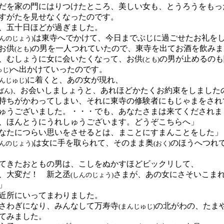
を家の門にはりつけたところ、美しい女も、とうろうをもっ
すがたを見せなくなったのです。
、五十日ほどが過ぎました。
は東寺へでかけて、今日までぶじに過ごせたお礼を
しんのじょう)
お供
の男を一人つれていたので、東寺を出てお酒を飲みま
(とも)
、むしょうに女に会いたくなって、お供
の男が止めるのも
(とも)
へ出かけていったのです。
ゅじ)
に着くと、あの女が現れ、
まんじゅじ)
、お会いしましょうと、あれほどかたくお約束をしました
ばん)
持ちがかわってしまい、それに東寺の修験者にもじゃまをされ
ゅうございました。・・・でも、あなたさまは来てくだされま
、ほんとうにうれしゅうございます。どうぞこちらへ」
なたにつらい思いをさせるとは、まことにすまんことをした」
は女に手を取られて、そのまま奥
のほうへつれ
しんのじょう)
(おく)
きたおともの男は、こしをぬかすほどビックリして、
、大変だ！ 新之丞
さまが、あの女にさそいこま
(しんのじょう)
」
近所にいってまわりました。
さわぎになり、みんなして万寿寺
の北がわの、たま
(まんじゅじ)
てみました。