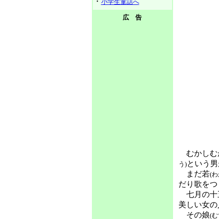
・
小学生童話へ
広 告
むかしむ
という男
う)
まだ若
(わ
だり歌をつ
七月の十五
美しい女の
その娘
(む