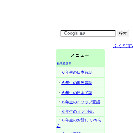
ふくむす
メ ニ ュ ー
福娘童話集
・
６年生の日本昔話
・
６年生の世界昔話
・
６年生の日本民話
・
６年生のイソップ童話
・
６年生の えど 小話
・
６年生のお話し いちら
ん