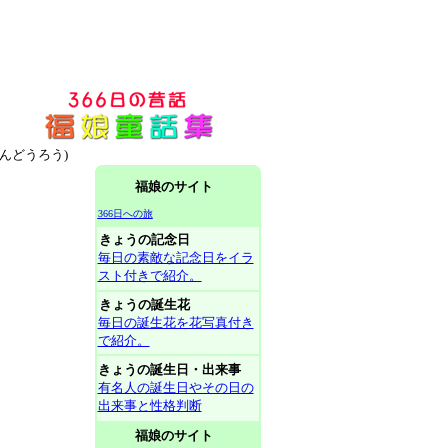
たんどうろう)
福娘のサイト
366日への旅
きょうの記念日
毎日の素敵な記念日をイラ
スト付きで紹介。
きょうの誕生花
毎日の誕生花を花写真付き
で紹介。
きょうの誕生日・出来事
有名人の誕生日やその日の
出来事と性格判断
福娘のサイト