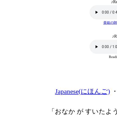
♪Re
亜姫の朗
♪R
Rea
Japanese(にほんご)
「おなか が すいたよ