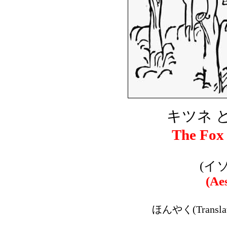
キツネ と
The Fox
(イ
(Ae
ほんやく(Transla