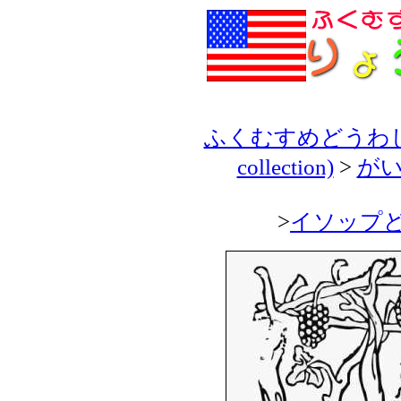
ふくむすめどうわしゅう(H
collection)
>
がいこ
>
イソップどうわ(