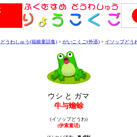
どうわしゅう(福娘童話集)
>
がいこくご(外语)
>
イソップどうわ
ウシ と ガマ
牛与蟾蜍
(イソップどうわ)
(伊索童话)