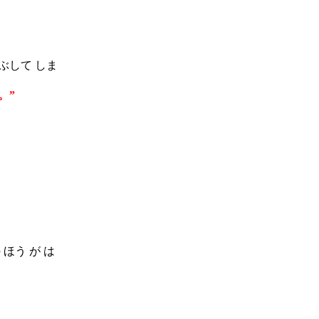
ぶして しま
。”
ほう が は