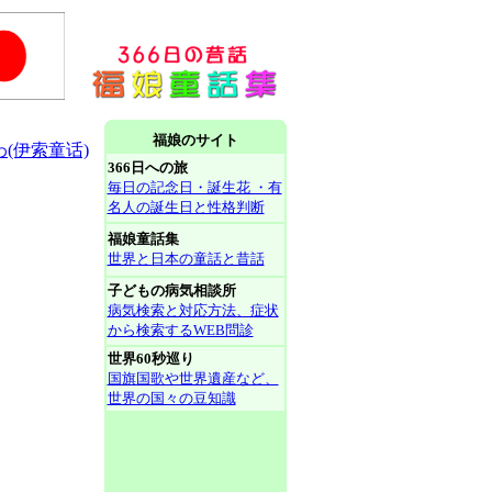
福娘のサイト
(伊索童话)
366日への旅
毎日の記念日・誕生花 ・有
名人の誕生日と性格判断
福娘童話集
世界と日本の童話と昔話
子どもの病気相談所
病気検索と対応方法、症状
から検索するWEB問診
世界60秒巡り
国旗国歌や世界遺産など、
世界の国々の豆知識