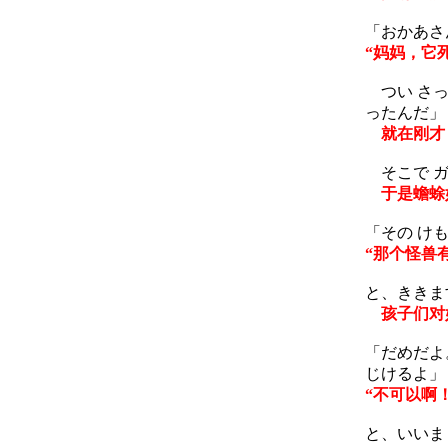
「おかあさ
“妈妈，它
つい さっき
ったんだ」
就在刚才，
そこで ガ
于是蟾蜍
「その け
“那个怪兽
と、ききま
孩子们对
「だめだよ。
じけるよ」
“不可以啊
と、いいま