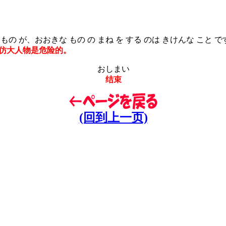
の が、おおきな もの の まね を する のは きけんな こと で
仿大人物是危险的。
おしまい
结束
(回到上一页)