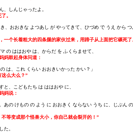
ん、しんじゃったよ。
死了。
、おおきな よつあし が やってきて、ひづめ で うえ から つ
一个长着粗大的四条腿的家伙过来，用蹄子从上面把它碾死了
マ の ははおや は、からだ を ふくらませて、
妈妈鼓起身体问道：
もの は、これ くらい おおきいかった かい？」
有这么大么？”
すと、こどもたち は ははおや に、
妈妈说：
あの けもの の よう に おおきく ならない うち に、じぶん の 
！不等变成那个怪兽大小，你自己就会裂开的！”
した。