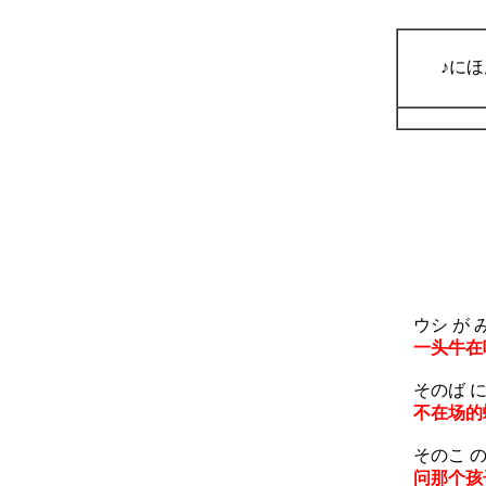
♪に
ウシ が み
一头牛在
そのば に
不在场的
そのこ の 
问那个孩