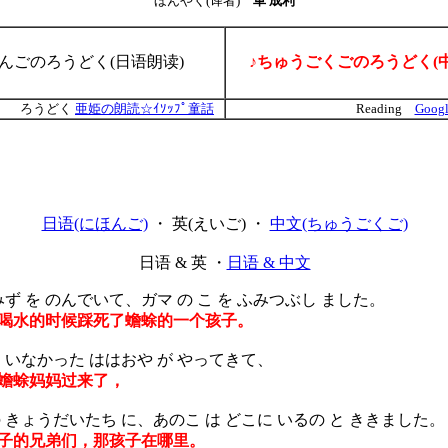
ほんやく(译者)
車 成利
ほんごのろうどく(日语朗读)
♪ちゅうごくごのろうどく(
ろうどく
亜姫の朗読☆ｲｿｯﾌﾟ童話
Reading
Googl
日语(にほんご)
・ 英(えいご) ・
中文(ちゅうごくご)
日语 & 英 ・
日语 & 中文
ず を のんでいて、ガマ の こ を ふみつぶし ました。
喝水的时候踩死了蟾蜍的一个孩子。
 いなかった ははおや が やってきて、
蟾蜍妈妈过来了，
きょうだいたち に、あのこ は どこに いるの と ききました。
子的兄弟们，那孩子在哪里。