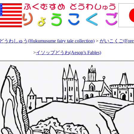
ゅう(Hukumusume fairy tale collection)
>
がいこくご(Foreign
>
イソップどうわ(Aesop’s Fables)