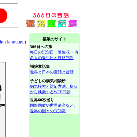
福娘のサイト
 language)
366日への旅
毎日の記念日・誕生花 ・有
名人の誕生日と性格判断
福娘童話集
世界と日本の童話と昔話
子どもの病気相談所
病気検索と対応方法、症状
から検索するWEB問診
世界60秒巡り
国旗国歌や世界遺産など、
世界の国々の豆知識