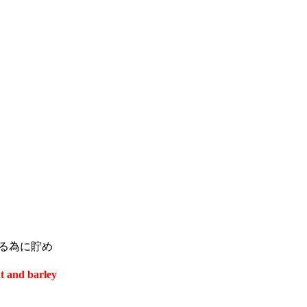
る為に貯め
t and barley