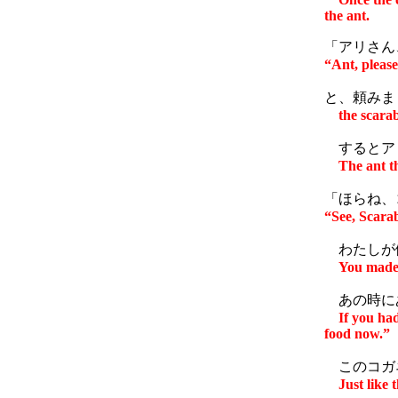
the ant.
「アリさん
“Ant, please
と、頼みま
the scara
するとア
The ant t
「ほらね、
“See, Scara
わたしが働
You made 
あの時にあ
If you ha
food now.”
このコガネ
Just like 