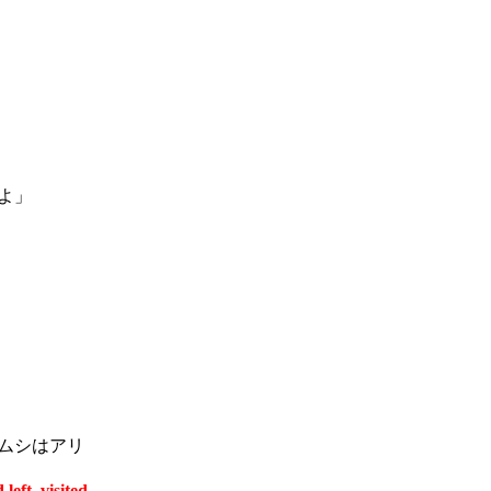
よ」
ムシはアリ
eft, visited