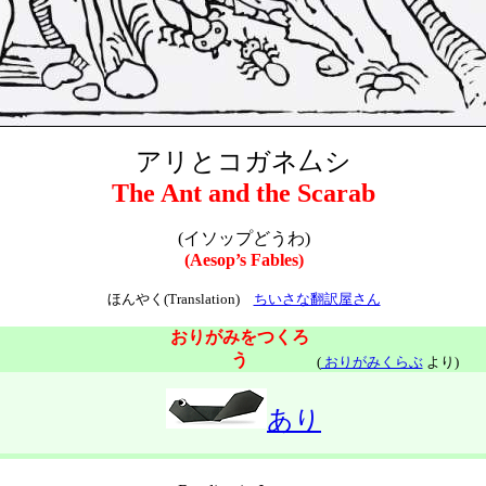
アリとコガネ厶シ
The Ant and the Scarab
(イソップどうわ)
(Aesop’s Fables)
ほんやく(Translation)
ちいさな翻訳屋さん
おりがみをつくろ
う
(
おりがみくらぶ
より)
あり