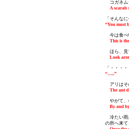
コガネム
A scarab 
「そんなに
“You must b
今は食べ物
This is th
ほら、見て
Look arou
「・・・・
“…..”
アリはそ
The ant d
やがて、
By and by,
冷たい雨が
の所へ来て
Once the 