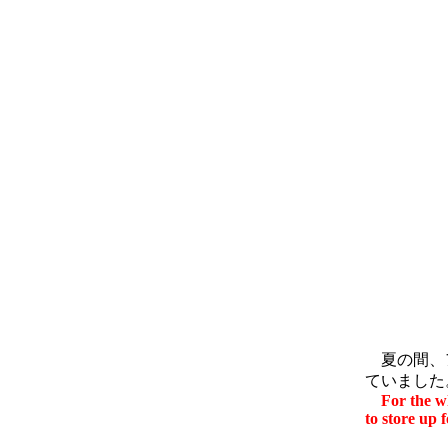
夏の間、ア
ていました
For the w
to store up f