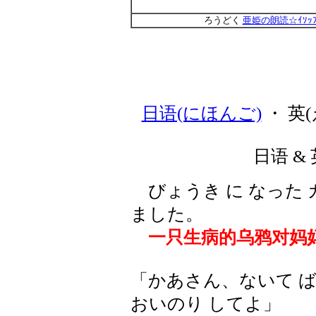
ろうどく
亜姫の朗読☆ｲｿｯ
日语(にほんご)
・ 英(
日语 & 
びょうき に なった 
ました。
一只生病的乌鸦对妈
「かあさん、ないて ば
おいのり してよ」