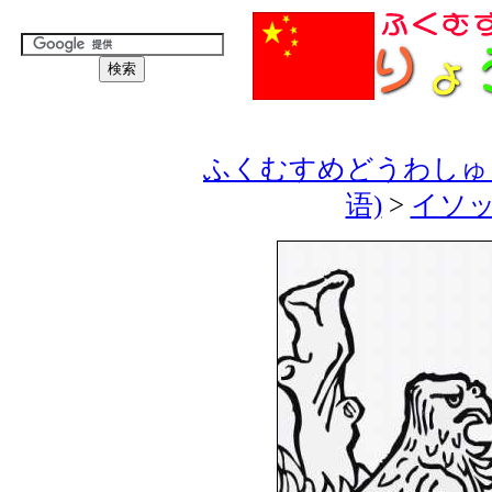
ふくむすめどうわしゅう
语)
>
イソッ