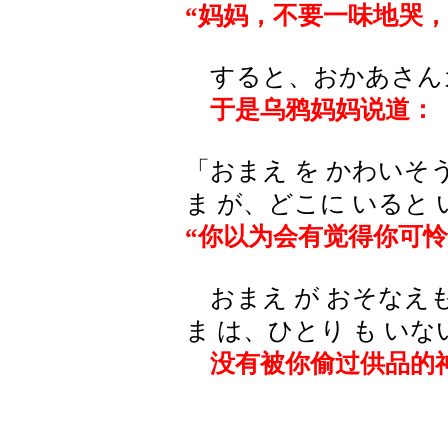
“妈妈，不要一味地哭，
すると、おかあさんカ
于是乌鸦妈妈说道：
「おまえ を かわいそ
ま が、どこに いると
“你以为会有觉得你可
おまえ が おそなえも
ま は、ひとり も い
没有被你偷过供品的神