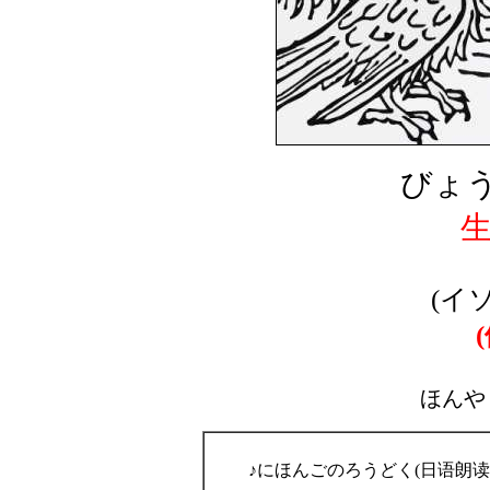
びょう
(イ
ほんや
♪にほんごのろうどく(日语朗读