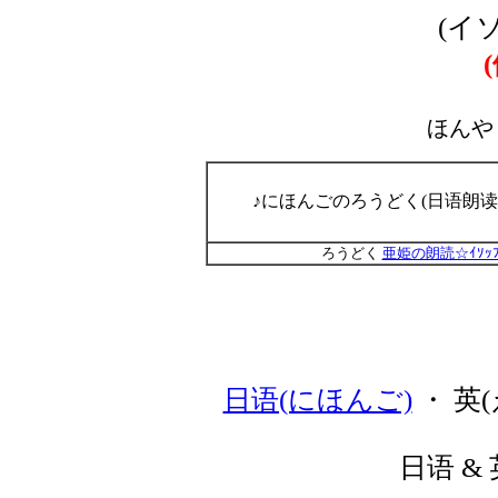
(イ
ほんや
♪にほんごのろうどく(日语朗读
ろうどく
亜姫の朗読☆ｲｿｯ
日语(にほんご)
・ 英(
日语 & 