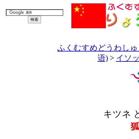
ふくむすめどうわしゅう
语)
>
イソッ
キツネ 