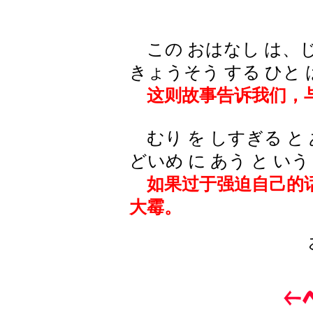
この おはなし は、じぶ
きょうそう する ひと 
这则故事告诉我们，与
むり を しすぎる と 
どいめ に あう と い
如果过于强迫自己的话
大霉。