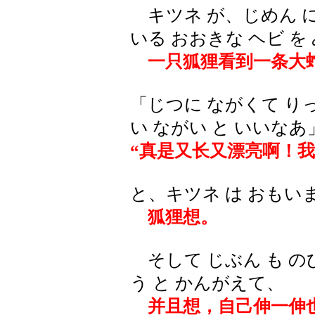
キツネ が、じめん に
いる おおきな ヘビ 
一只狐狸看到一条大
「じつに ながくて りっ
い ながい と いいなあ
“真是又长又漂亮啊！我
と、キツネ は おもい
狐狸想。
そして じぶん も のび
う と かんがえて、
并且想，自己伸一伸