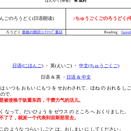
ほんやく(译者)
車 成利
ほんごのろうどく(日语朗读)
♪ちゅうごくごのろうどく(
ろうどく
亜姫の朗読☆ｲｿｯﾌﾟ童話
Reading
Googl
日语(にほんご)
・ 英(えいご) ・
中文(ちゅうごくご)
日语 & 英 ・
日语 & 中文
 いつも おもい にもつ を せおわされて、ほね の おれる し
 ので、
是被使唤于驮重东西，干费力气的活儿。
 なって、だいひょう を ゼウス の ところ へ おくりました。
不了了，就派一个代表到宙斯那里去。
この ような つらい しごと は、おしまい に してください」