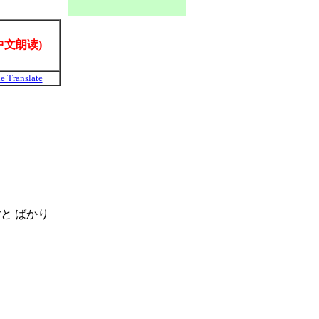
中文朗读)
e Translate
ごと ばかり