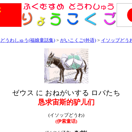
どうわしゅう(福娘童話集)
>
がいこくご(外语)
>
イソップどうわ
ゼウス に おねがいする ロバたち
恳求宙斯的驴儿们
(イソップどうわ)
(伊索童话)