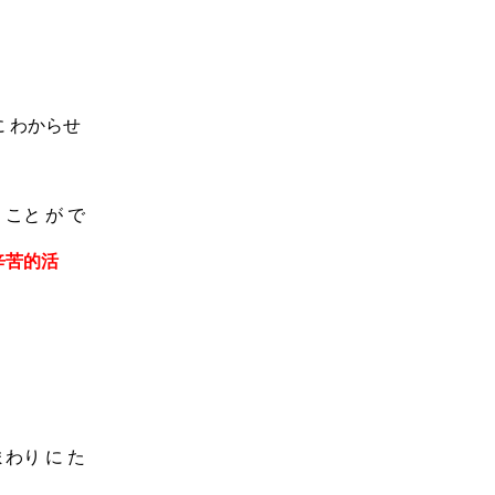
に わからせ
こと が で
辛苦的活
わり に た