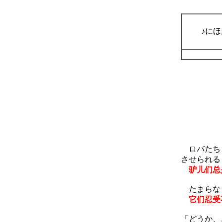
♪に
ロバたち は
させられる
驴儿们总
たまらなく
它们忍受
「どうか、