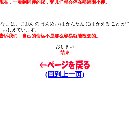
在，一看到同伴的尿，驴儿们就会停在那周围小便。
し は、じぶん の うんめい は かんたん には かえる こと が 
を おしえています。
诉我们，自己的命运不是那么容易就能改变的。
おしまい
结束
(回到上一页)