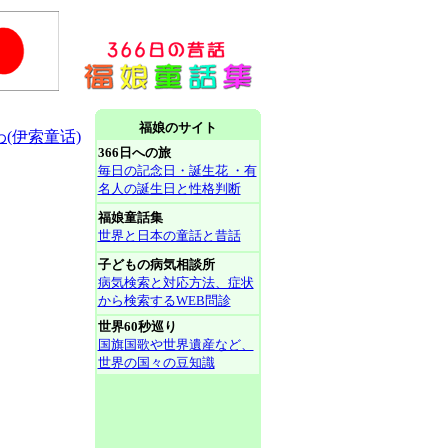
福娘のサイト
(伊索童话)
366日への旅
毎日の記念日・誕生花 ・有
名人の誕生日と性格判断
福娘童話集
世界と日本の童話と昔話
子どもの病気相談所
病気検索と対応方法、症状
から検索するWEB問診
世界60秒巡り
国旗国歌や世界遺産など、
世界の国々の豆知識