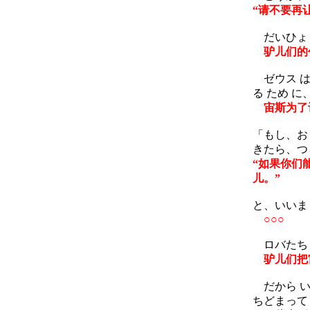
“请不要再
だいひょう
驴儿们的
ゼウス は 
る ため に
宙斯为了让
「もし、おま
きたら、つら
“如果你们
儿。”
と、いいま
○○○
ロバたち は
驴儿们把
だから いま
ちどまって