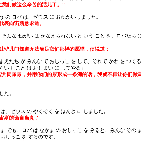
让我们做这么辛苦的活儿了。”
 の ロバ は、ゼウス に おねがいしました。
代表向宙斯恳求道。
そんな ねがい は かなえられない と いう こと を、ロバたち 
、
驴儿门知道无法满足它们那样的愿望，便说道：
えたち が みんな で おしっこ を して、それで かわ を つくる 
い しごと は おしまい に してやる」
能共同尿尿，并用你们的尿形成一条河的话，我就不再让你们做
した。
、ゼウス の やくそく を ほんき に しました。
宙斯的诺言当真了。
 でも、ロバ は なかま の おしっこ を みると、みんな その ま
 おしっこ を するのです。