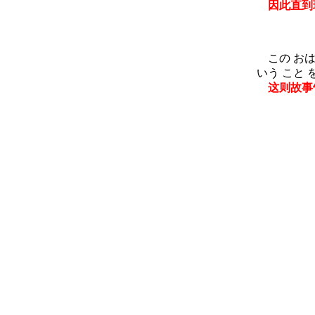
因此直到现
この おはな
いう こと 
这则故事告