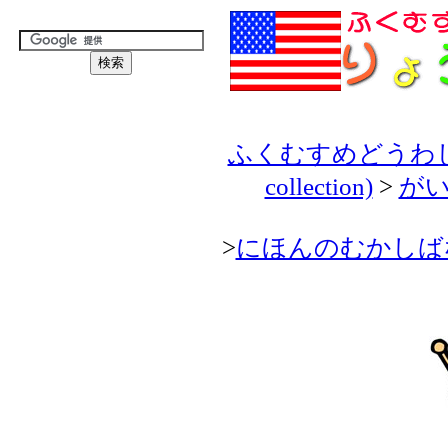
ふくむすめどうわしゅう(H
collection)
>
がいこ
>
にほんのむかしばなし(Japa