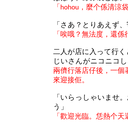
「
，麼个係清涼
hohou
「さあ？とりあえず、
「唉哦？無法度，還係
二人が店に入って行く
じいさんがニコニコし
兩儕行落店仔後，一個
來迎接佢。
「いらっしゃいませ。
う」
「歡迎光臨。恁熱个天