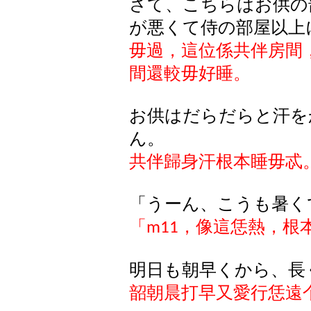
さて、こちらはお供の
が悪くて侍の部屋以上
毋過，這位係共伴房間
間還較毋好睡。
お
供
はだらだらと
汗
を
ん
。
共伴歸身汗根本睡毋忒
「
うーん
、
こうも
暑
く
「
，像這恁熱，根
m11
明日も朝早くから、長
韶朝晨打早又愛行恁遠