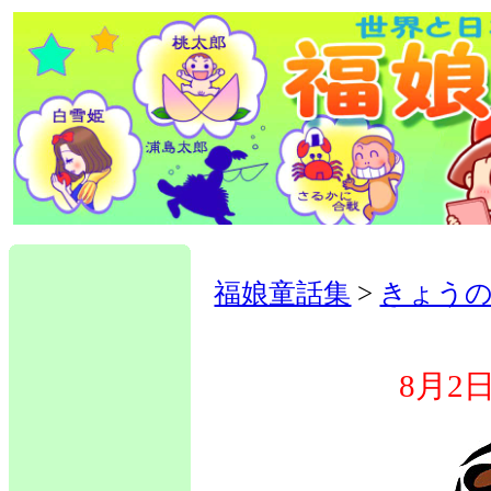
福娘童話集
>
きょう
8月2