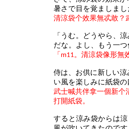
暑さで目を覚ましまし
清涼袋个效果無忒敢？
「うむ。どうやら、涼
だな。よし、もう一つ
「
。清涼袋像形無
m11
侍は、お供に新しい涼
い風を楽しみに紙袋の
武士喊共伴拿一個新个
打開紙袋。
すると涼み袋からは涼
風が吹いてきたのです