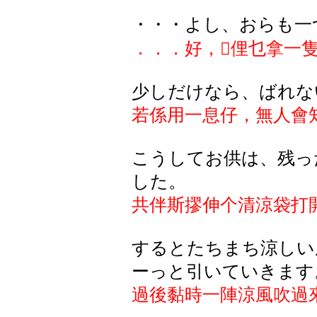
・・・よし、おらも一
．．．好，

俚乜拿一
少しだけなら、ばれな
若係用一息仔，無人會
こうしてお供は、残っ
した。
共伴斯摎伸个清涼袋打
するとたちまち涼しい
ーっと引いていきます
過後黏時一陣涼風吹過