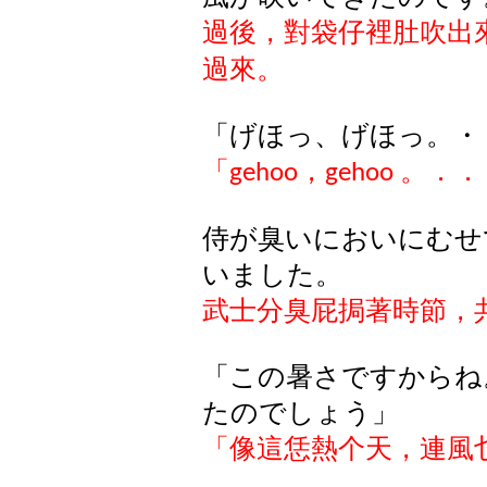
過後，對袋仔裡肚吹出
過來。
「げほっ、げほっ。・
「
，
。．．
gehoo
gehoo
侍が臭いにおいにむせ
いました。
武士分臭屁
挶著
時節，
「この暑さですからね
たのでしょう」
「像這恁熱个天，連風