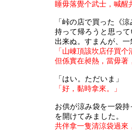
睡毋落覺个武士，喊醒
「峠の店で買った《涼
持って帰ろうと思って
出来ぬ。すまんが、一
「山崠頂該坎店仔買个
但係實在昶熱，當毋著
「はい。ただいま」
「好，黏時拿來。」
お供が涼み袋を一袋持
を開けてみました。
共伴拿一隻清涼袋過來