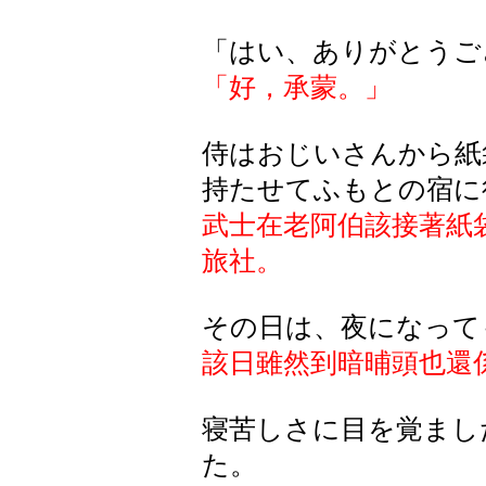
「はい、ありがとうご
「好，承蒙。」
侍はおじいさんから紙
持たせてふもとの宿に
武士在老阿伯該接著紙
旅社。
その日は、夜になって
該日雖然到暗晡頭也還
寝苦
しさに
目
を
覚
まし
た
。