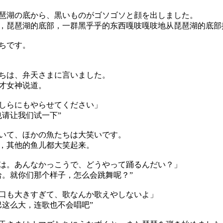
湖の底から、黒いものがゴソゴソと顔を出しました。
琵琶湖的底部，一群黑乎乎的东西嘎吱嘎吱地从琵琶湖的底部
ちです。
ちは、弁天さまに言いました。
才女神说道。
しらにもやらせてください」
也请让我们试一下”
いて、ほかの魚たちは大笑いです。
，其他的鱼儿都大笑起来。
は。あんなかっこうで、どうやって踊るんだい？」
哈。就你们那个样子，怎么会跳舞呢？”
口も大きすぎて、歌なんか歌えやしないよ」
巴这么大，连歌也不会唱吧”