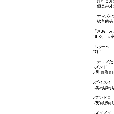
けれど弁天
但是辩才女
ナマズの大
鲶鱼的头
「さあ、み
“那么，大
「おーっ！
“好”
ナマズたち
♪ズンドコ
♪嘿哟嘿哟
♪ズイズイ
♪嘿哟嘿哟 
♪ズンドコ
♪嘿哟嘿哟
♪ズイズイ