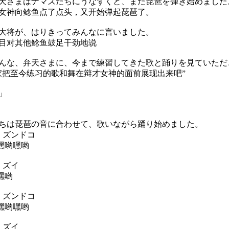
さまはナマズたちにうなずくと、また琵琶を弾き始めました
神向鲶鱼点了点头，又开始弹起琵琶了。
将が、はりきってみんなに言いました。
目对其他鲶鱼鼓足干劲地说
んな、弁天さまに、今まで練習してきた歌と踊りを見ていただ
家把至今练习的歌和舞在辩才女神的面前展现出来吧”
」
は琵琶の音に合わせて、歌いながら踊り始めました。
 ズンドコ
 嘿哟嘿哟
 ズイ
嘿哟
 ズンドコ
 嘿哟嘿哟
 ズイ