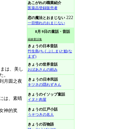
あこがれの職業紹介
医薬品登録販売者
222
恋の魔法とおまじない
一目惚れのおまじない
8月 9日の童話・昔話
福娘童話集
きょうの日本昔話
竹生島(ちくぶしま)と鯰(な
まず)
きょうの世界昔話
さまは、美し
おばあさんの頼み
た。
きょうの日本民話
到月圆之夜
キツネの隠れずきん
きょうのイソップ童話
には、素晴
イヌと肉屋
きょうの江戸小話
女神的奖
うそつきの名人
きょうの百物語