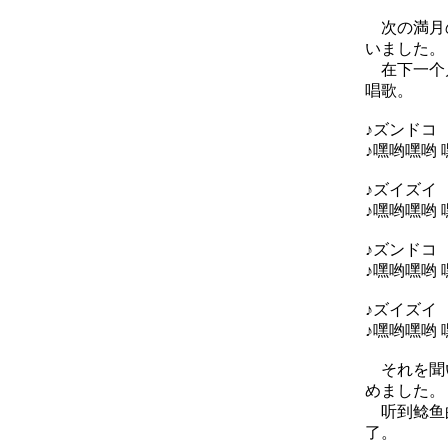
次の満月の
いました。
在下一个月
唱歌。
♪ズンドコ
♪嘿哟嘿哟
♪ズイズイ
♪嘿哟嘿哟 
♪ズンドコ
♪嘿哟嘿哟
♪ズイズイ
♪嘿哟嘿哟 
それを聞い
めました。
听到鲶鱼的
了。