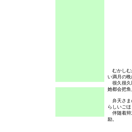
むかしむか
い満月の晩
很久很久以
她都会把鱼
弁天さまの
らしいごほ
伴随着辩才
励。