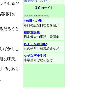
姥ヶ火(うばがび)
ラさせるだ
福娘のサイト
姿闪闪发
http://hukumusume.com
366日への旅
毎日の記念日などを紹介
るだろうと
福娘童話集
日本最大の童話・昔話集
さくら SAKURA
りばかりし
女の子向け職業紹介など
なぞなぞ小学校
朋友聊天。
小学生向けなぞなぞ
手ではあり
。