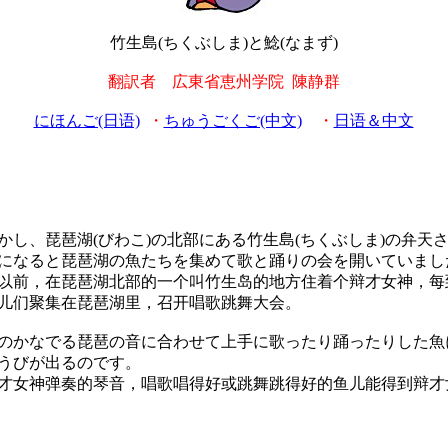
竹生島(ちくぶしま)と鯰(なまず)
翻訳者 広東省恵州学院 陳静群
にほんご(日语)
・
ちゅうごくご(中文)
・
日语＆中文
し、琵琶湖(びわこ)の北部にある竹生島(ちくぶしま)の弁天
になると琵琶湖の魚たちを集めて歌と踊りの会を開いていまし
前，在琵琶湖北部的一个叫竹生岛的地方住着个辩才女神，每
儿们聚集在琵琶湖里，召开唱歌跳舞大会。
かなでる琵琶の音に合わせて上手に歌ったり踊ったりした魚
うびが出るのです。
女神弹奏的琴音，唱歌唱得好或跳舞跳得好的鱼儿能得到辩才