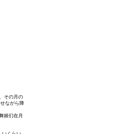
、その月の
かせながら降
舞姬们在月
しいくらい