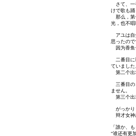
さて、一番
けで歌も踊
那么，第一
光，也不唱
アユは自分
思ったので
因为香鱼长
二番目に現
ていました
第二个出场
三番目のコ
ません。
第三个出场
がっかりし
辩才女神感
「誰か、も
“谁还有更