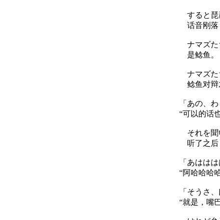
すると琵琶
话音刚落，
ナマズた
是鲶鱼。
ナマズた
鲶鱼对辩
「あの、わ
“可以的话
それを聞
听了之后
「あははは
“阿哈哈哈
「そうさ、
“就是，嘴