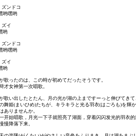
 ズンドコ
 嘿哟嘿哟
 ズイ
嘿哟
 ズンドコ
 嘿哟嘿哟
 ズイ
嘿哟
歌ったのは、この時が初めてだったそうです。
辩才女神第一次唱歌。
歌い出したとたん、月の光が湖の上まですーっと伸びてきて
の舞姫(まいひめ)たちが、キラキラと光る羽衣(はごろも)を輝
はありませんか。
开始唱歌，月光一下子就照亮了湖面，穿着闪闪发光的羽衣的
慢慢降落下来。
の楽隊(がくたい)がやさしい音色をふりまき、月は湖をまぶ