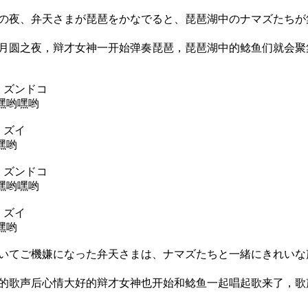
夜、弁天さまが琵琶をかなでると、琵琶湖中のナマズたちが
圆之夜，辩才女神一开始弹奏琵琶，琵琶湖中的鲶鱼们就会聚
 ズンドコ
 嘿哟嘿哟
 ズイ
嘿哟
 ズンドコ
 嘿哟嘿哟
 ズイ
嘿哟
てご機嫌になった弁天さまは、ナマズたちと一緒にきれいな
歌声后心情大好的辩才女神也开始和鲶鱼一起唱起歌来了，歌