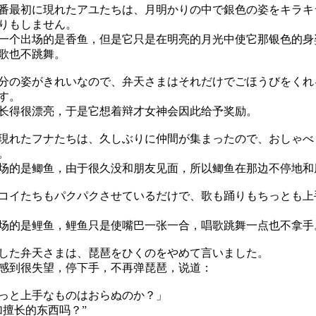
最初に現れたアユたちは、月明かりの中で銀色の姿をキラキ
りもしません。
个出场的是香鱼，但是它只是在明亮的月光中使它那银色的身
歌也不跳舞。
の姿がきれいなので、弁天さまはそれだけでごほうびをくれ
す。
得很漂亮，于是它想着辩才女神会因此给予奖励。
れたフナたちは、久しぶりに仲間が集まったので、おしゃべ
。
的是鲫鱼，由于很久没和朋友见面，所以鲫鱼在那边不停地和
イたちもパクパクさせているだけで、歌も踊りもちっとも上
的是鲤鱼，鲤鱼只是使嘴巴一张一合，唱歌跳舞一点也不拿手
た弁天さまは、琵琶をひくのをやめて言いました。
到很失望，停下手，不再弹琵琶，说道：
っと上手なものはおらぬのか？」
加擅长的东西吗？”