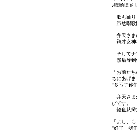
♪嘿哟嘿哟 
歌も踊りも
虽然唱歌跳
弁天さま
辩才女神
そしてナマ
然后等到鲶
「お前たち
ちにあげま
“多亏了你
弁天さまか
びです。
鲶鱼从辩才
「よし、も
“好了，我