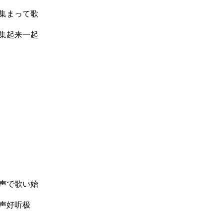
集まって歌
集起来一起
声で歌い始
声好听极