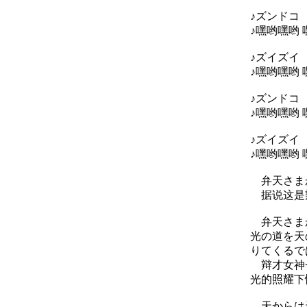
♪ズンドコ
♪嘿哟嘿哟
♪ズイズイ
♪嘿哟嘿哟 
♪ズンドコ
♪嘿哟嘿哟
♪ズイズイ
♪嘿哟嘿哟 
弁天さまが
据说这是
弁天さまが
光の道を天
りてくるで
辩才女神一
光的照耀下
天からは天