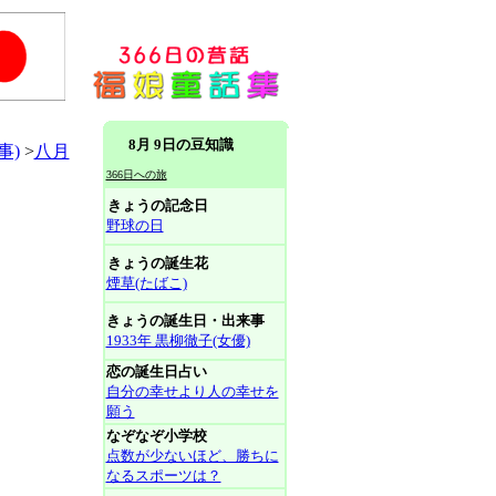
8月 9日の豆知識
事)
>
八月
366日への旅
きょうの記念日
野球の日
きょうの誕生花
煙草(たばこ)
きょうの誕生日・出来事
1933年 黒柳徹子(女優)
恋の誕生日占い
自分の幸せより人の幸せを
願う
なぞなぞ小学校
点数が少ないほど、勝ちに
なるスポーツは？