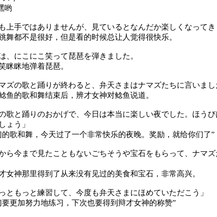
嘿哟
上手ではありませんが、見ているとなんだか楽しくなってき
舞都不是很好，但是看的时候总让人觉得很快乐。
は、にこにこ笑って琵琶を弾きました。
笑眯眯地弹着琵琶。
ズの歌と踊りが終わると、弁天さまはナマズたちに言いまし
鱼的歌和舞结束后，辨才女神对鲶鱼说道。
の歌と踊りのおかげで、今日は本当に楽しい夜でした。ほうび
しょう」
们的歌和舞，今天过了一个非常快乐的夜晚。奖励，就给你们了”
ら今まで見たこともないごちそうや宝石をもらって、ナマズ
女神那里得到了从来没有见过的美食和宝石，非常高兴。
っともっと練習して、今度も弁天さまにほめていただこう」
们要更加努力地练习，下次也要得到辩才女神的称赞”