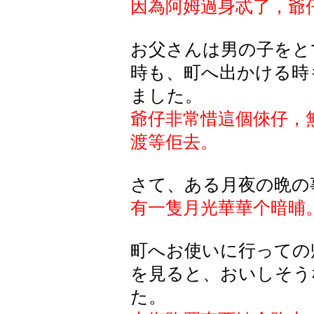
因為阿姆過身忒了，爺
お父さんは男の子をと
時も、町へ出かける時
ました。
爺仔非常惜這個倈仔，
渡等佢去。
さて、ある月夜の晩の
有一隻月光華華个暗晡
町へお使いに行っての
を見ると、おいしそう
た。