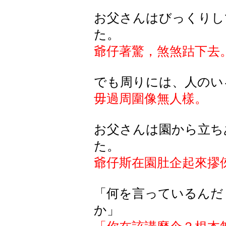
お父さんはびっくりし
た。
爺仔著驚，煞煞
跍
下去
でも周りには、人のい
毋過周圍像無人樣。
お父さんは園から立ち
た。
爺仔斯在
園肚企起來摎
「何を言っているんだ
か」