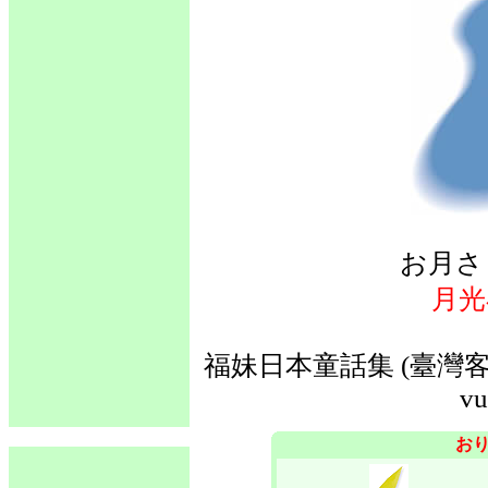
お月さ
月光
福妹日本童話集 (臺灣客語
vu
お