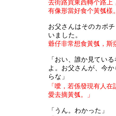
去街路買東西轉个路上
有像形當好食个黃瓠樣
お父さんはそのカボチ
いました。
爺仔非常想食黃瓠，斯
「おい、誰か見ている
よ。お父さんが、今か
らな」
「噯，若係發現有人在
愛去摘黃瓠。」
「うん。わかった」