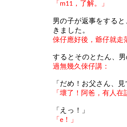
「
，了解。」
m11
男の子が返事をすると
きました。
倈仔應好後，爺仔就走
するとそのとたん、男
過無幾久倈仔講：
「だめ！お父さん、見
「壞了！阿爸，有人在
「えっ！」
「
！」
e