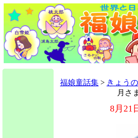
福娘童話集
>
きょうの
月さ
8月2