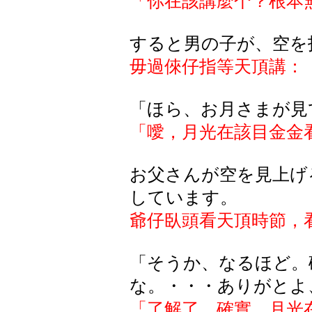
「你在該講麼个？根本
すると男の子が、空を
毋過倈仔指等天頂講：
「ほら、お月さまが見
「噯，月光在該目金金
お父さんが空を見上げ
しています。
爺仔臥頭看天頂時節，
「そうか、なるほど。
な。・・・ありがとよ
「了解了，確實，月光