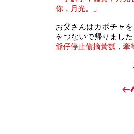
你，月光。」
お
父
さんはカボチャを
をつないで
帰
りました
爺仔停止偷摘黃瓠，牽